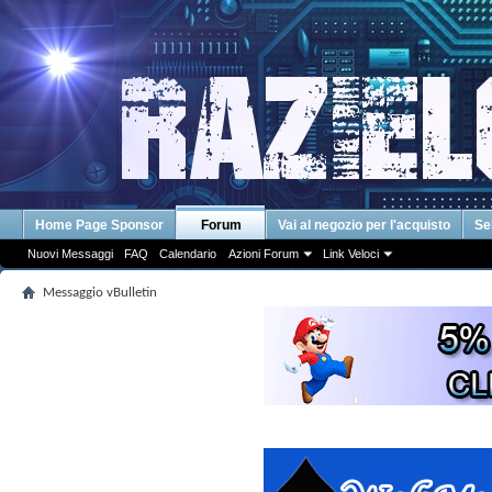
Home Page Sponsor
Forum
Vai al negozio per l'acquisto
Se
Nuovi Messaggi
FAQ
Calendario
Azioni Forum
Link Veloci
Messaggio vBulletin