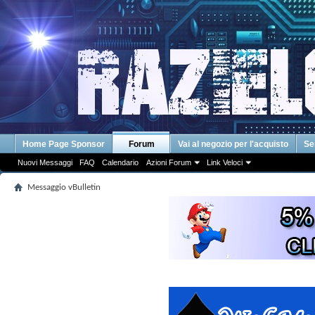
Home Page Sponsor
Forum
Vai al negozio per l'acquisto
Se
Nuovi Messaggi
FAQ
Calendario
Azioni Forum
Link Veloci
Messaggio vBulletin