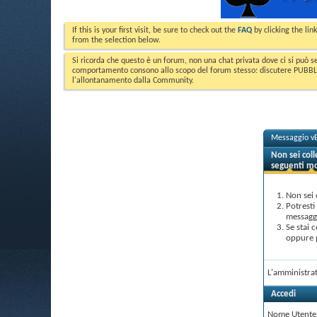
If this is your first visit, be sure to check out the
FAQ
by clicking the li
from the selection below.
Si ricorda che questo è un forum, non una chat privata dove ci si può s
comportamento consono allo scopo del forum stesso: discutere PUBBLICA
l'allontanamento dalla Community.
Messaggio vB
Non sei col
seguenti mo
Non sei 
Potresti
messaggi
Se stai 
oppure p
L'amministrat
Accedi
Nome Utente