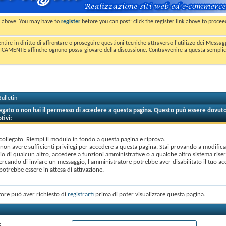
nk above. You may have to
register
before you can post: click the register link above to proce
entire in diritto di affrontare o proseguire questioni tecniche attraverso l'utilizzo dei Mess
MENTE affinche ognuno possa giovare della discussione. Contravvenire a questa semplice e 
ulletin
legato o non hai il permesso di accedere a questa pagina. Questo può essere dovuto
tivi:
collegato. Riempi il modulo in fondo a questa pagina e riprova.
 non avere sufficienti privilegi per accedere a questa pagina. Stai provando a modificar
o di qualcun altro, accedere a funzioni amministrative o a qualche altro sistema rise
cercando di inviare un messaggio, l'amministratore potrebbe aver disabilitato il tuo ac
otrebbe essere in attesa di attivazione.
ore può aver richiesto di
registrarti
prima di poter visualizzare questa pagina.
: