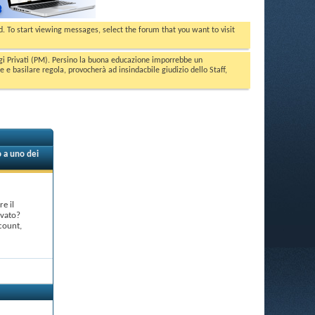
ed. To start viewing messages, select the forum that you want to visit
aggi Privati (PM). Persino la buona educazione imporrebbe un
basilare regola, provocherà ad insindacbile giudizio dello Staff,
 a uno dei
e il
rvato?
count,