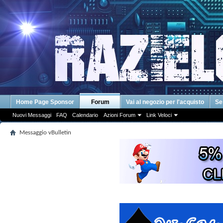
Home Page Sponsor
Forum
Vai al negozio per l'acquisto
Se
Nuovi Messaggi
FAQ
Calendario
Azioni Forum
Link Veloci
Messaggio vBulletin