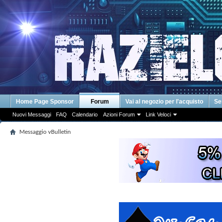
Home Page Sponsor
Forum
Vai al negozio per l'acquisto
Se
Nuovi Messaggi
FAQ
Calendario
Azioni Forum
Link Veloci
Messaggio vBulletin