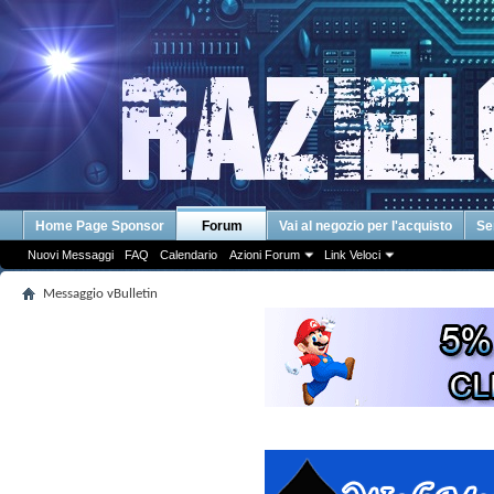
Home Page Sponsor
Forum
Vai al negozio per l'acquisto
Se
Nuovi Messaggi
FAQ
Calendario
Azioni Forum
Link Veloci
Messaggio vBulletin