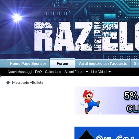
Home Page Sponsor
Forum
Vai al negozio per l'acquisto
Se
Nuovi Messaggi
FAQ
Calendario
Azioni Forum
Link Veloci
Messaggio vBulletin