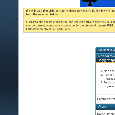
If this is your first visit, be sure to check out the
FAQ
by clicking the li
from the selection below.
Si ricorda che questo è un forum, non una chat privata dove ci si può s
comportamento consono allo scopo del forum stesso: discutere PUBBLICA
l'allontanamento dalla Community.
Messaggio vB
Non sei col
seguenti mo
Non sei 
Potresti
messaggi
Se stai 
oppure p
L'amministrat
Accedi
Nome Utente