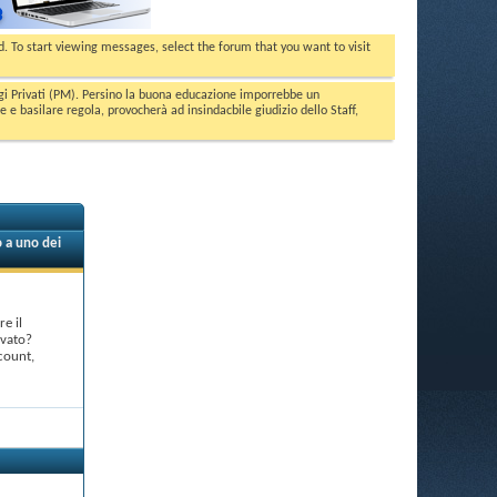
ed. To start viewing messages, select the forum that you want to visit
aggi Privati (PM). Persino la buona educazione imporrebbe un
basilare regola, provocherà ad insindacbile giudizio dello Staff,
 a uno dei
e il
rvato?
count,