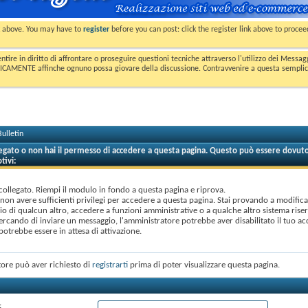
nk above. You may have to
register
before you can post: click the register link above to proce
entire in diritto di affrontare o proseguire questioni tecniche attraverso l'utilizzo dei Mess
MENTE affinche ognuno possa giovare della discussione. Contravvenire a questa semplice e 
ulletin
legato o non hai il permesso di accedere a questa pagina. Questo può essere dovuto
tivi:
collegato. Riempi il modulo in fondo a questa pagina e riprova.
 non avere sufficienti privilegi per accedere a questa pagina. Stai provando a modificar
o di qualcun altro, accedere a funzioni amministrative o a qualche altro sistema rise
cercando di inviare un messaggio, l'amministratore potrebbe aver disabilitato il tuo ac
otrebbe essere in attesa di attivazione.
ore può aver richiesto di
registrarti
prima di poter visualizzare questa pagina.
: