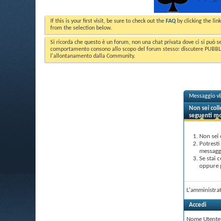
If this is your first visit, be sure to check out the
FAQ
by clicking the li
from the selection below.
Si ricorda che questo è un forum, non una chat privata dove ci si può s
comportamento consono allo scopo del forum stesso: discutere PUBBLICA
l'allontanamento dalla Community.
Messaggio vB
Non sei col
seguenti mo
Non sei 
Potresti
messaggi
Se stai 
oppure p
L'amministrat
Accedi
Nome Utente