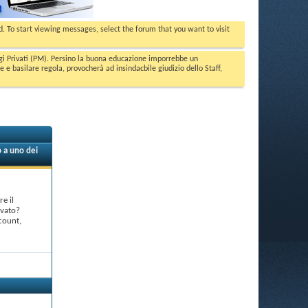
ed. To start viewing messages, select the forum that you want to visit
aggi Privati (PM). Persino la buona educazione imporrebbe un
basilare regola, provocherà ad insindacbile giudizio dello Staff,
 a uno dei
e il
rvato?
count,