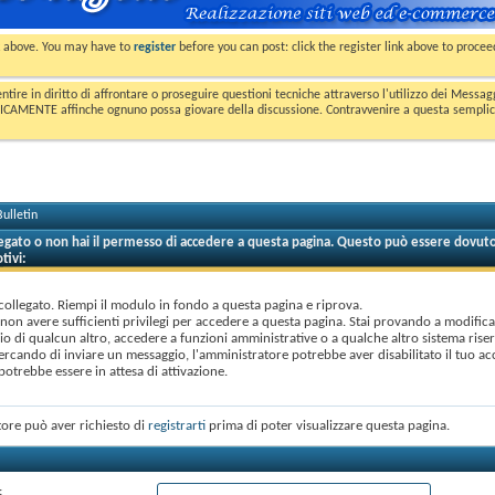
nk above. You may have to
register
before you can post: click the register link above to proce
entire in diritto di affrontare o proseguire questioni tecniche attraverso l'utilizzo dei Mess
MENTE affinche ognuno possa giovare della discussione. Contravvenire a questa semplice e 
ulletin
legato o non hai il permesso di accedere a questa pagina. Questo può essere dovuto
tivi:
collegato. Riempi il modulo in fondo a questa pagina e riprova.
 non avere sufficienti privilegi per accedere a questa pagina. Stai provando a modificar
o di qualcun altro, accedere a funzioni amministrative o a qualche altro sistema rise
cercando di inviare un messaggio, l'amministratore potrebbe aver disabilitato il tuo ac
otrebbe essere in attesa di attivazione.
ore può aver richiesto di
registrarti
prima di poter visualizzare questa pagina.
: