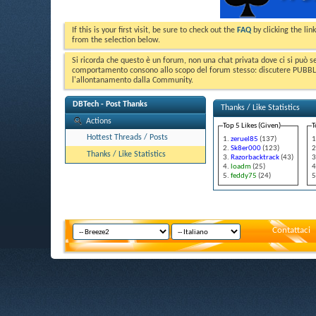
If this is your first visit, be sure to check out the
FAQ
by clicking the li
from the selection below.
Si ricorda che questo è un forum, non una chat privata dove ci si può s
comportamento consono allo scopo del forum stesso: discutere PUBBLICA
l'allontanamento dalla Community.
DBTech - Post Thanks
Thanks / Like Statistics
Actions
Top 5 Likes (Given)
T
Hottest Threads / Posts
zeruel85
(137)
Sk8er000
(123)
Thanks / Like Statistics
Razorbacktrack
(43)
loadm
(25)
feddy75
(24)
Contattaci