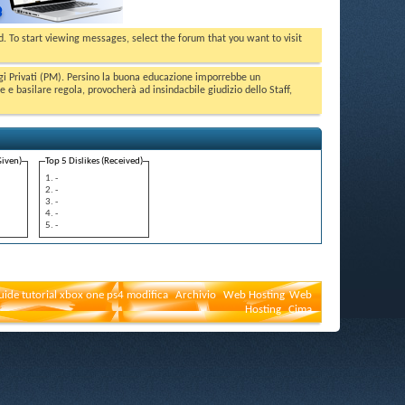
ed. To start viewing messages, select the forum that you want to visit
aggi Privati (PM). Persino la buona educazione imporrebbe un
basilare regola, provocherà ad insindacbile giudizio dello Staff,
Given)
Top 5 Dislikes (Received)
-
-
-
-
-
uide tutorial xbox one ps4 modifica
Archivio
Web Hosting
Web
Hosting
Cima