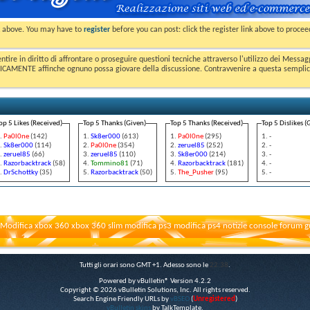
nk above. You may have to
register
before you can post: click the register link above to proce
entire in diritto di affrontare o proseguire questioni tecniche attraverso l'utilizzo dei Mess
MENTE affinche ognuno possa giovare della discussione. Contravvenire a questa semplice e 
op 5 Likes (Received)
Top 5 Thanks (Given)
Top 5 Thanks (Received)
Top 5 Dislikes (
Pa0l0ne
(142)
Sk8er000
(613)
Pa0l0ne
(295)
-
Sk8er000
(114)
Pa0l0ne
(354)
zeruel85
(252)
-
zeruel85
(66)
zeruel85
(110)
Sk8er000
(214)
-
Razorbacktrack
(58)
Tommino81
(71)
Razorbacktrack
(181)
-
DrSchottky
(35)
Razorbacktrack
(50)
The_Pusher
(95)
-
Modifica xbox 360 xbox 360 slim modifica ps3 modifica ps4 notizie console forum g
Tutti gli orari sono GMT +1. Adesso sono le
22:38
.
Powered by vBulletin® Version 4.2.2
Copyright © 2026 vBulletin Solutions, Inc. All rights reserved.
Search Engine Friendly URLs by
vBSEO
(
Unregistered
)
vBulletin skins
by TalkTemplate.