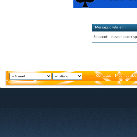
Messaggio vBulletin
Spiacenti - nessuna corrisp
Contattaci
Modifica xbox