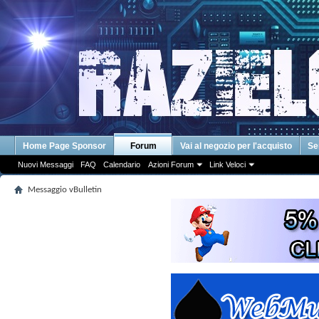
Home Page Sponsor
Forum
Vai al negozio per l'acquisto
Se
Nuovi Messaggi
FAQ
Calendario
Azioni Forum
Link Veloci
Messaggio vBulletin