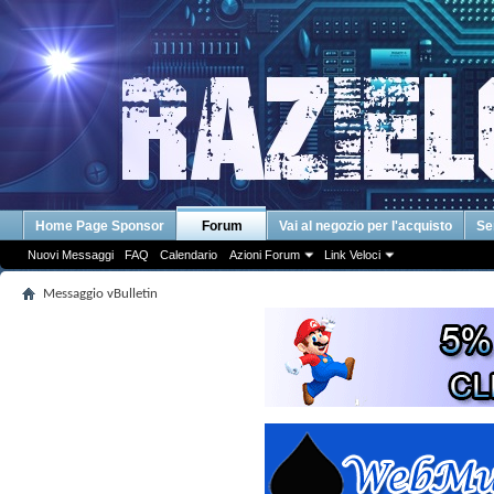
Home Page Sponsor
Forum
Vai al negozio per l'acquisto
Se
Nuovi Messaggi
FAQ
Calendario
Azioni Forum
Link Veloci
Messaggio vBulletin