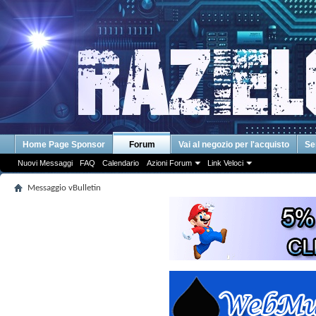
Home Page Sponsor
Forum
Vai al negozio per l'acquisto
Se
Nuovi Messaggi
FAQ
Calendario
Azioni Forum
Link Veloci
Messaggio vBulletin