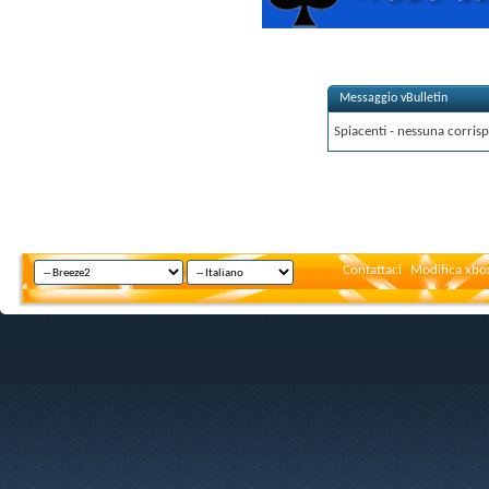
Messaggio vBulletin
Spiacenti - nessuna corrisp
Contattaci
Modifica xbox