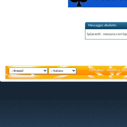
Messaggio vBulletin
Spiacenti - nessuna corrisp
Contattaci
Modifica xbox