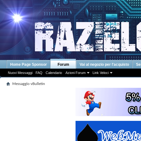
Home Page Sponsor
Forum
Vai al negozio per l'acquisto
Se
Nuovi Messaggi
FAQ
Calendario
Azioni Forum
Link Veloci
Messaggio vBulletin