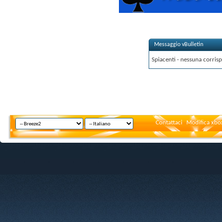
Messaggio vBulletin
Spiacenti - nessuna corrisp
Contattaci
Modifica xbox