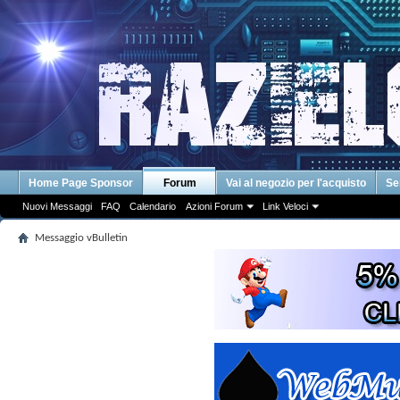
Home Page Sponsor
Forum
Vai al negozio per l'acquisto
Se
Nuovi Messaggi
FAQ
Calendario
Azioni Forum
Link Veloci
Messaggio vBulletin