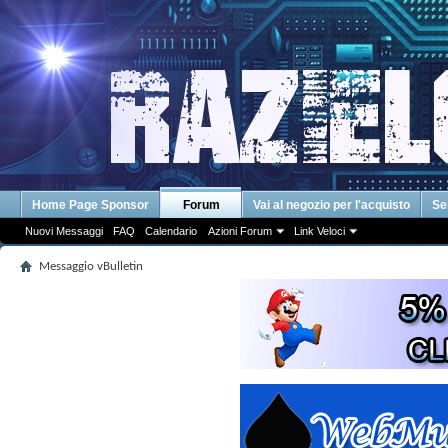
Home Page Sponsor
Forum
Vai al negozio per l'acquisto
Se
Nuovi Messaggi
FAQ
Calendario
Azioni Forum
Link Veloci
Messaggio vBulletin