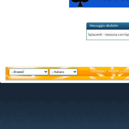
Messaggio vBulletin
Spiacenti - nessuna corrisp
Contattaci
Modifica xbox