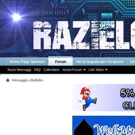
Home Page Sponsor
Forum
Vai al negozio per l'acquisto
Se
Nuovi Messaggi
FAQ
Calendario
Azioni Forum
Link Veloci
Messaggio vBulletin