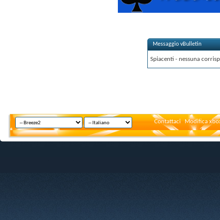
Messaggio vBulletin
Spiacenti - nessuna corrisp
Contattaci
Modifica xbox