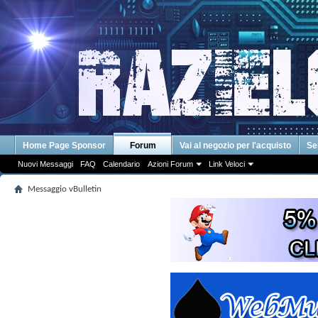
Home Page Sponsor
Forum
Vai al negozio per l'acquisto
Se
Nuovi Messaggi
FAQ
Calendario
Azioni Forum
Link Veloci
Messaggio vBulletin