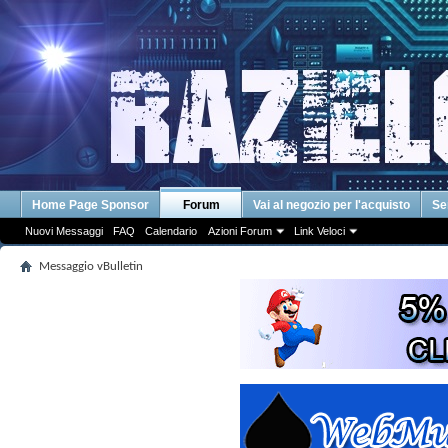
Home Page Sponsor
Forum
Vai al negozio per l'acquisto
Se
Nuovi Messaggi
FAQ
Calendario
Azioni Forum
Link Veloci
Messaggio vBulletin