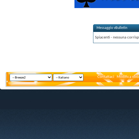
Messaggio vBulletin
Spiacenti - nessuna corrisp
Contattaci
Modifica xbox