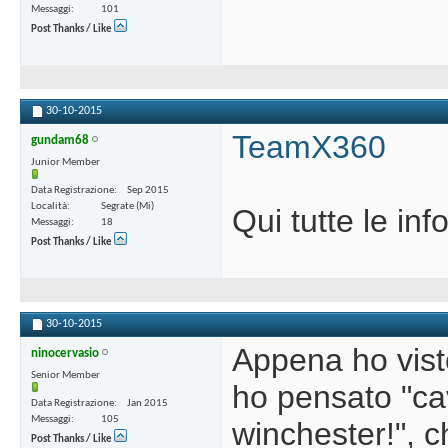
Messaggi
101
Post Thanks / Like
30-10-2015
TeamX360
gundam68
Junior Member
Data Registrazione
Sep 2015
Località
Segrate (Mi)
Qui tutte le inf
Messaggi
18
Post Thanks / Like
30-10-2015
Appena ho vist
ninocervasio
Senior Member
ho pensato "ca
Data Registrazione
Jan 2015
Messaggi
105
winchester!", c
Post Thanks / Like