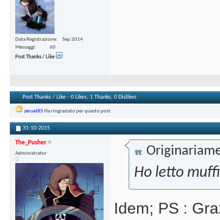
Data Registrazione
Sep 2014
Messaggi
60
Post Thanks / Like
Post Thanks / Like - 0 Likes, 1 Thanks, 0 Dislikes
zeruel85
Ha ringraziato per questo post
31-10-2015
The_Pusher
Originariame
Administrator
Ho letto muff
Idem; PS : Graz