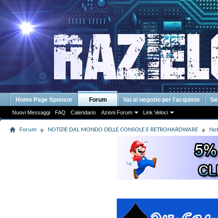
Home Page Sponsor
Forum
Vai al negozio per l'acquisto
Se
Nuovi Messaggi
FAQ
Calendario
Azioni Forum
Link Veloci
Forum
NOTIZIE DAL MONDO DELLE CONSOLE E RETROHARDWARE
Not