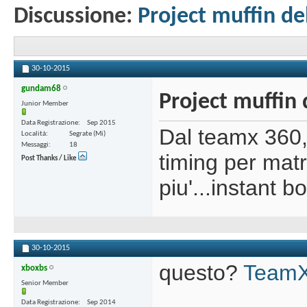
Discussione:
Project muffin de
30-10-2015
gundam68
Project muffin 
Junior Member
Data Registrazione
Sep 2015
Dal teamx 360,
Località
Segrate (Mi)
Messaggi
18
timing per matr
Post Thanks / Like
piu'...instant b
30-10-2015
questo?
Team
xboxbs
Senior Member
Data Registrazione
Sep 2014