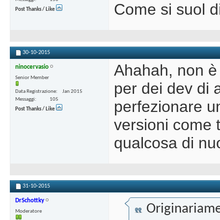
Come si suol di
Post Thanks / Like
30-10-2015
Ahahah, non è 
ninocervasio
Senior Member
per dei dev di 
Data Registrazione
Jan 2015
Messaggi
105
perfezionare un 
Post Thanks / Like
versioni come t
qualcosa di nu
31-10-2015
DrSchottky
Originariame
Moderatore