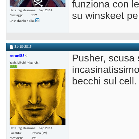
funziona con l
Data Registrazione
Sep 2014
su winskeet pe
Messaggi
219
Post Thanks / Like
31-10-2015
Pusher, scusa s
zeruel85
Yeah, bitch! Magnets!
incasinatissim
becchi sul cell
Data Registrazione
Sep 2014
Località
Treviso (TV)
Messaggi
491