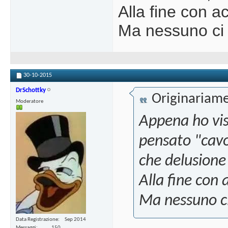
Alla fine con ac
Ma nessuno ci 
30-10-2015
DrSchottky
Originariame
Moderatore
Appena ho vis
pensato "cavo
che delusione 
Alla fine con 
Ma nessuno ci
Data Registrazione
Sep 2014
Messaggi
150