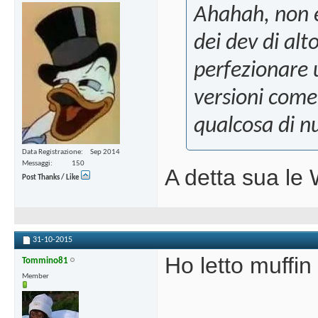
Ahahah, non è
dei dev di al
perfezionare u
versioni come
qualcosa di n
Data Registrazione
Sep 2014
Messaggi
150
A detta sua le 
Post Thanks / Like
31-10-2015
Ho letto muffin
Tommino81
Member