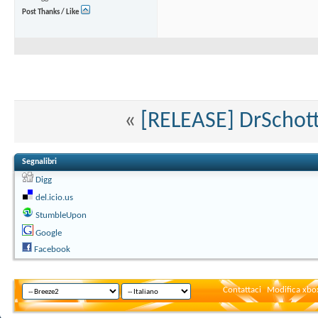
Post Thanks / Like
«
[RELEASE] DrSchott
Segnalibri
Digg
del.icio.us
StumbleUpon
Google
Facebook
Contattaci
Modifica xbox