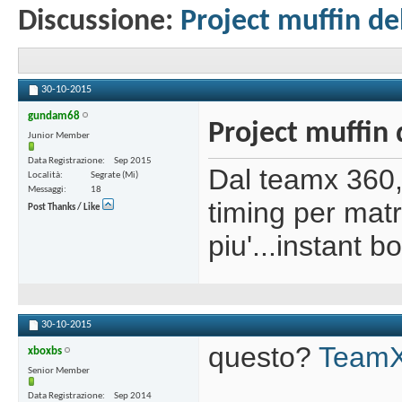
Discussione:
Project muffin de
30-10-2015
gundam68
Project muffin 
Junior Member
Data Registrazione
Sep 2015
Dal teamx 360,
Località
Segrate (Mi)
Messaggi
18
timing per matr
Post Thanks / Like
piu'...instant b
30-10-2015
questo?
Team
xboxbs
Senior Member
Data Registrazione
Sep 2014