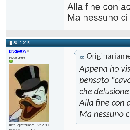
Alla fine con ac
Ma nessuno ci 
30-10-2015
DrSchottky
Originariame
Moderatore
Appena ho vis
pensato "cavo
che delusione 
Alla fine con 
Ma nessuno ci
Data Registrazione
Sep 2014
Messaggi
150