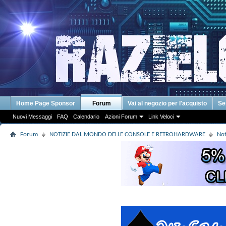
Home Page Sponsor
Forum
Vai al negozio per l'acquisto
Se
Nuovi Messaggi
FAQ
Calendario
Azioni Forum
Link Veloci
Forum
NOTIZIE DAL MONDO DELLE CONSOLE E RETROHARDWARE
Not