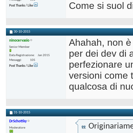
Come si suol di
Post Thanks / Like
30-10-2015
Ahahah, non è 
ninocervasio
Senior Member
per dei dev di 
Data Registrazione
Jan 2015
Messaggi
105
perfezionare un 
Post Thanks / Like
versioni come t
qualcosa di nu
31-10-2015
DrSchottky
Originariame
Moderatore