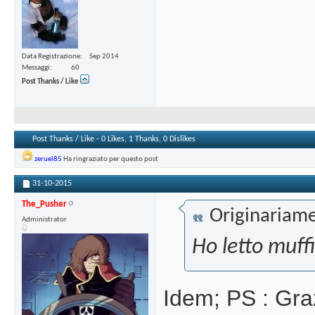
Data Registrazione
Sep 2014
Messaggi
60
Post Thanks / Like
Post Thanks / Like - 0 Likes, 1 Thanks, 0 Dislikes
zeruel85
Ha ringraziato per questo post
31-10-2015
The_Pusher
Originariame
Administrator
Ho letto muff
Idem; PS : Graz