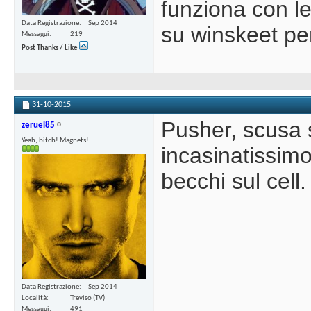
funziona con l
Data Registrazione
Sep 2014
su winskeet pe
Messaggi
219
Post Thanks / Like
31-10-2015
Pusher, scusa s
zeruel85
Yeah, bitch! Magnets!
incasinatissim
becchi sul cell
Data Registrazione
Sep 2014
Località
Treviso (TV)
Messaggi
491