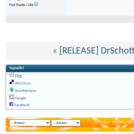
Post Thanks / Like
«
[RELEASE] DrSchott
Segnalibri
Digg
del.icio.us
StumbleUpon
Google
Facebook
Contattaci
Modifica xbox