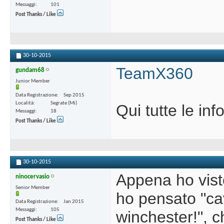
Messaggi
101
Post Thanks / Like
30-10-2015
TeamX360
gundam68
Junior Member
Data Registrazione
Sep 2015
Località
Segrate (Mi)
Qui tutte le inf
Messaggi
18
Post Thanks / Like
30-10-2015
Appena ho vist
ninocervasio
Senior Member
ho pensato "ca
Data Registrazione
Jan 2015
Messaggi
105
winchester!", c
Post Thanks / Like