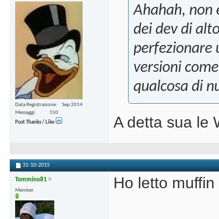
Ahahah, non è
dei dev di al
perfezionare u
versioni come
qualcosa di n
Data Registrazione
Sep 2014
Messaggi
150
A detta sua le 
Post Thanks / Like
31-10-2015
Ho letto muffin
Tommino81
Member