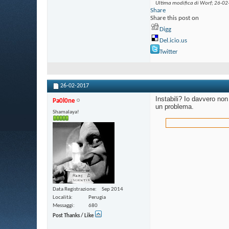
Ultima modifica di Worf; 26-02
Share
Share this post on
Digg
Del.icio.us
Twitter
26-02-2017
Instabili? Io davvero non
Pa0l0ne
un problema.
Shamalaya!
Data Registrazione
Sep 2014
Località
Perugia
Messaggi
680
Post Thanks / Like