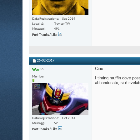
Data Registrazione
Sep 2014
Località
Treviso (TV)
Messaggi
491
Post Thanks / Like
26-02-2017
Ciao.
Worf
Member
I timing muffin dove poss
abbandonato, si è rivelat
Data Registrazione
Oct 2014
Messaggi
52
Post Thanks / Like