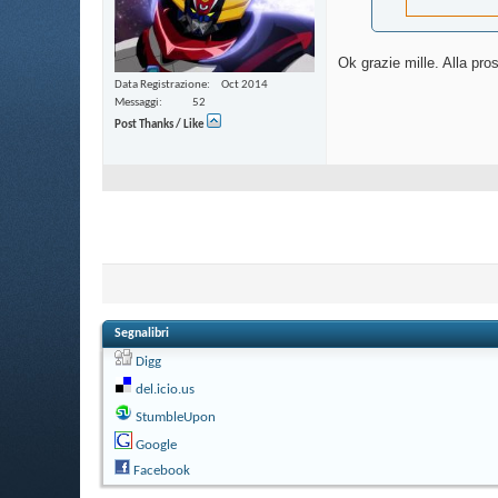
Ok grazie mille. Alla pr
Data Registrazione
Oct 2014
Messaggi
52
Post Thanks / Like
Segnalibri
Digg
del.icio.us
StumbleUpon
Google
Facebook