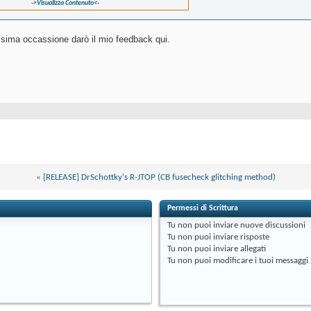
->Visualizza Contenuto<-
ossima occassione darò il mio feedback qui.
«
[RELEASE] DrSchottky's R-JTOP (CB fusecheck glitching method)
Permessi di Scrittura
Tu
non puoi
inviare nuove discussioni
Tu
non puoi
inviare risposte
Tu
non puoi
inviare allegati
Tu
non puoi
modificare i tuoi messaggi