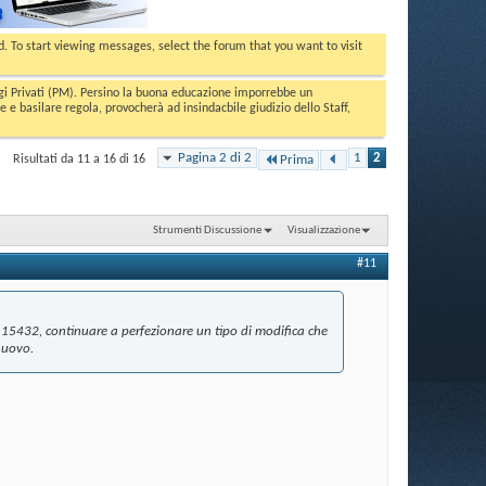
ed. To start viewing messages, select the forum that you want to visit
aggi Privati (PM). Persino la buona educazione imporrebbe un
basilare regola, provocherà ad insindacbile giudizio dello Staff,
Pagina 2 di 2
1
2
Risultati da 11 a 16 di 16
Prima
Strumenti Discussione
Visualizzazione
#11
 15432, continuare a perfezionare un tipo di modifica che
 nuovo.