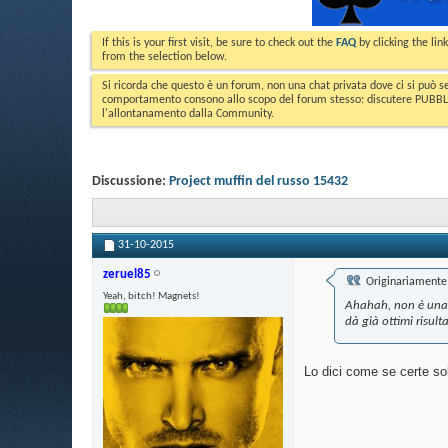
If this is your first visit, be sure to check out the
FAQ
by clicking the li
from the selection below.
Si ricorda che questo è un forum, non una chat privata dove ci si può s
comportamento consono allo scopo del forum stesso: discutere PUBBLICA
l'allontanamento dalla Community.
Discussione:
Project muffin del russo 15432
31-10-2015
zeruel85
Originariamente 
Yeah, bitch! Magnets!
Ahahah, non è una q
dà già ottimi risult
Lo dici come se certe sol