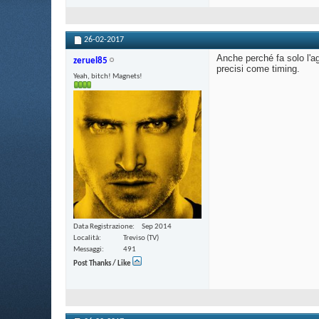
26-02-2017
Anche perché fa solo l'ag
zeruel85
precisi come timing.
Yeah, bitch! Magnets!
Data Registrazione
Sep 2014
Località
Treviso (TV)
Messaggi
491
Post Thanks / Like