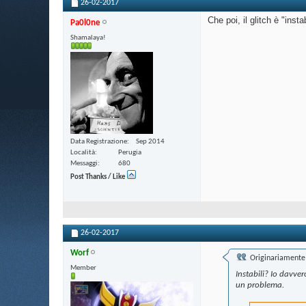
26-02-2017
Che poi, il glitch è "insta
Pa0l0ne
Shamalaya!
Data Registrazione
Sep 2014
Località
Perugia
Messaggi
680
Post Thanks / Like
26-02-2017
Worf
Originariamente 
Member
Instabili? Io davve
un problema.