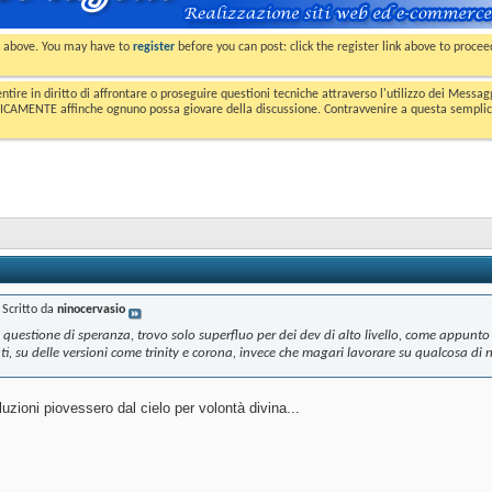
nk above. You may have to
register
before you can post: click the register link above to proce
entire in diritto di affrontare o proseguire questioni tecniche attraverso l'utilizzo dei Mess
MENTE affinche ognuno possa giovare della discussione. Contravvenire a questa semplice e 
Scritto da
ninocervasio
uestione di speranza, trovo solo superfluo per dei dev di alto livello, come appunto
ati, su delle versioni come trinity e corona, invece che magari lavorare su qualcosa di
uzioni piovessero dal cielo per volontà divina...