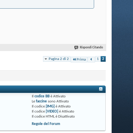
Rispondi Citando
Pagina 2 di 2
1
2
Prima
Il
codice BB
è
Attivato
Le
faccine
sono
Attivato
Il codice
[IMG]
è
Attivato
Il codice
[VIDEO]
è
Attivato
Il codice HTML è
Disattivato
Regole del Forum