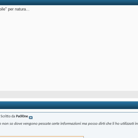
bile" per natura...
Scritto da
Pa0l0ne
ro non so dove vengono pescate certe informazioni ma posso dirti che li ho utilizzati i