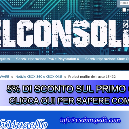
R
cquisto
Servizi riparazione Ps4 e Playstation 4
Servizi riparazione Xbox 
DWARE
Notizie XBOX 360 e XBOX ONE
Project muffin del russo 15432