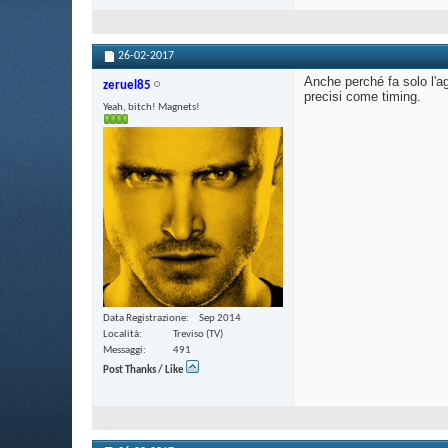
26-02-2017
Anche perché fa solo l'ag
zeruel85
precisi come timing.
Yeah, bitch! Magnets!
Data Registrazione
Sep 2014
Località
Treviso (TV)
Messaggi
491
Post Thanks / Like