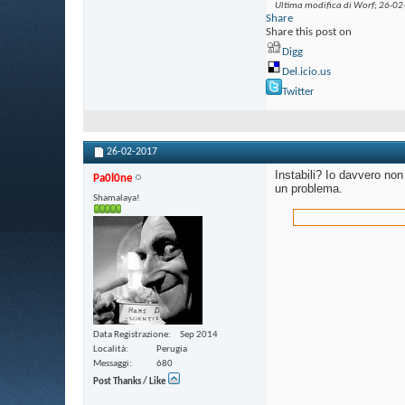
Ultima modifica di Worf; 26-02
Share
Share this post on
Digg
Del.icio.us
Twitter
26-02-2017
Instabili? Io davvero non
Pa0l0ne
un problema.
Shamalaya!
Data Registrazione
Sep 2014
Località
Perugia
Messaggi
680
Post Thanks / Like