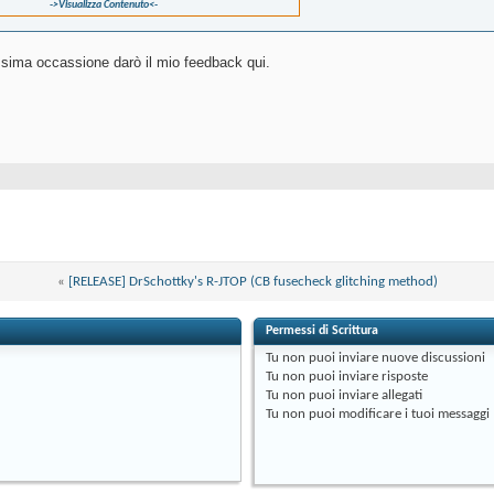
->Visualizza Contenuto<-
ossima occassione darò il mio feedback qui.
«
[RELEASE] DrSchottky's R-JTOP (CB fusecheck glitching method)
Permessi di Scrittura
Tu
non puoi
inviare nuove discussioni
Tu
non puoi
inviare risposte
Tu
non puoi
inviare allegati
Tu
non puoi
modificare i tuoi messaggi