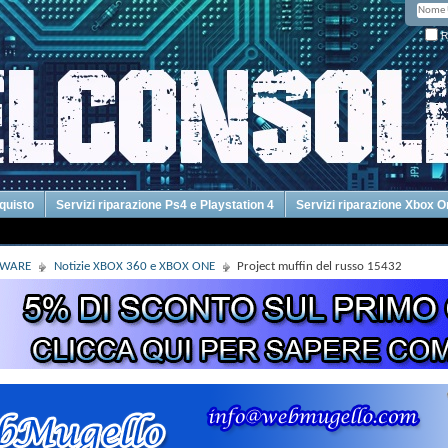
R
cquisto
Servizi riparazione Ps4 e Playstation 4
Servizi riparazione Xbox 
DWARE
Notizie XBOX 360 e XBOX ONE
Project muffin del russo 15432