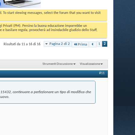
ed. To start viewing messages, select the forum that you want to visit
aggi Privati (PM). Persino la buona educazione imporrebbe un
basilare regola, provocherà ad insindacbile giudizio dello Staff,
Pagina 2 di 2
1
2
Risultati da 11 a 16 di 16
Prima
Strumenti Discussione
Visualizzazione
#11
 15432, continuare a perfezionare un tipo di modifica che
 nuovo.