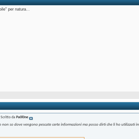
bile" per natura...
Scritto da
Pa0l0ne
ro non so dove vengono pescate certe informazioni ma posso dirti che li ho utilizzati i