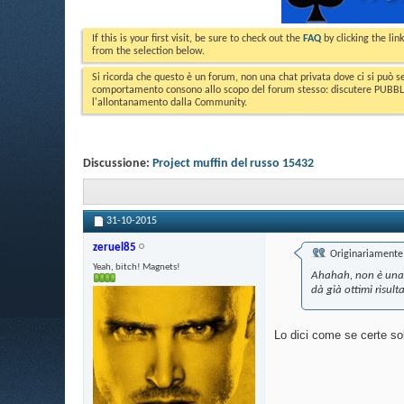
If this is your first visit, be sure to check out the
FAQ
by clicking the li
from the selection below.
Si ricorda che questo è un forum, non una chat privata dove ci si può s
comportamento consono allo scopo del forum stesso: discutere PUBBLICA
l'allontanamento dalla Community.
Discussione:
Project muffin del russo 15432
31-10-2015
zeruel85
Originariamente 
Yeah, bitch! Magnets!
Ahahah, non è una q
dà già ottimi risult
Lo dici come se certe sol