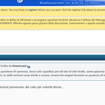
nk above. You may have to
register
before you can post: click the register link above to proce
entire in diritto di affrontare o proseguire questioni tecniche attraverso l'utilizzo dei Mess
MENTE affinche ognuno possa giovare della discussione. Contravvenire a questa semplice e 
Scritto da
ninocervasio
uestione di speranza, trovo solo superfluo per dei dev di alto livello, come appunto
ati, su delle versioni come trinity e corona, invece che magari lavorare su qualcosa di
uzioni piovessero dal cielo per volontà divina...