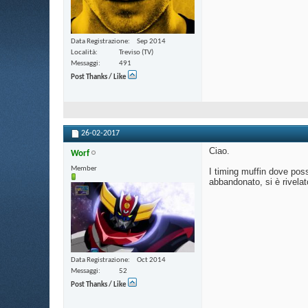
Data Registrazione
Sep 2014
Località
Treviso (TV)
Messaggi
491
Post Thanks / Like
26-02-2017
Ciao.
Worf
Member
I timing muffin dove poss
abbandonato, si è rivelat
Data Registrazione
Oct 2014
Messaggi
52
Post Thanks / Like