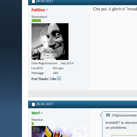
26-02-2017
Che poi, il glitch è "insta
Pa0l0ne
Shamalaya!
Data Registrazione
Sep 2014
Località
Perugia
Messaggi
680
Post Thanks / Like
26-02-2017
Worf
Originariamente 
Member
Instabili? Io davve
un problema.