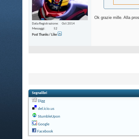
Ok grazie mille. Alla pr
Data Registrazione
Oct 2014
Messaggi
52
Post Thanks / Like
Segnalibri
Digg
del.icio.us
StumbleUpon
Google
Facebook