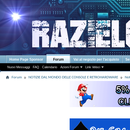
Home Page Sponsor
Forum
Vai al negozio per l'acquisto
Se
Nuovi Messaggi
FAQ
Calendario
Azioni Forum
Link Veloci
Forum
NOTIZIE DAL MONDO DELLE CONSOLE E RETROHARDWARE
Not