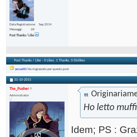
Data Registrazione
Sep 2014
Messaggi
60
Post Thanks / Like
Post Thanks / Like - 0 Likes, 1 Thanks, 0 Dislikes
zeruel85
Ha ringraziato per questo post
31-10-2015
The_Pusher
Originariame
Administrator
Ho letto muff
Idem; PS : Graz