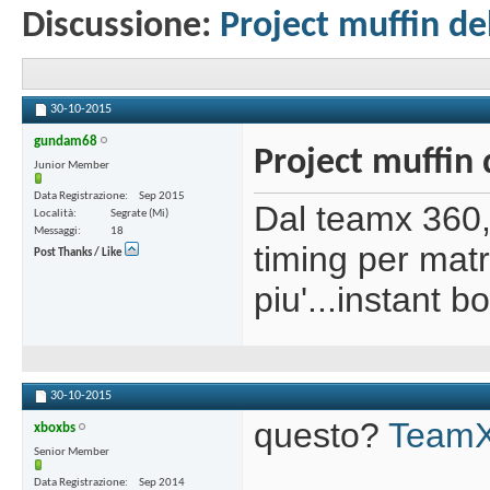
Discussione:
Project muffin de
30-10-2015
gundam68
Project muffin 
Junior Member
Data Registrazione
Sep 2015
Dal teamx 360,
Località
Segrate (Mi)
Messaggi
18
timing per matr
Post Thanks / Like
piu'...instant b
30-10-2015
questo?
Team
xboxbs
Senior Member
Data Registrazione
Sep 2014