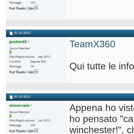
Messaggi
101
Post Thanks / Like
30-10-2015
TeamX360
gundam68
Junior Member
Data Registrazione
Sep 2015
Località
Segrate (Mi)
Qui tutte le inf
Messaggi
18
Post Thanks / Like
30-10-2015
Appena ho vist
ninocervasio
Senior Member
ho pensato "ca
Data Registrazione
Jan 2015
Messaggi
105
winchester!", c
Post Thanks / Like