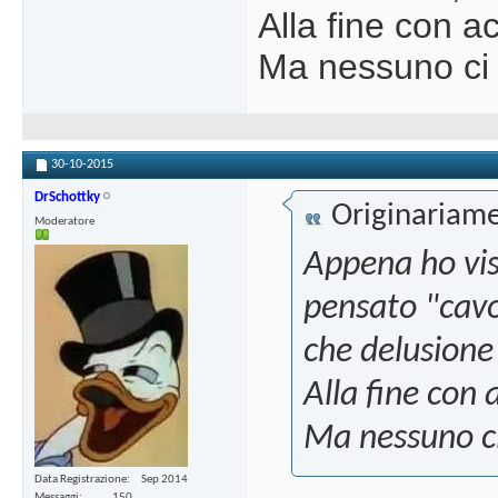
Alla fine con ac
Ma nessuno ci 
30-10-2015
DrSchottky
Originariame
Moderatore
Appena ho vis
pensato "cavo
che delusione 
Alla fine con 
Ma nessuno ci
Data Registrazione
Sep 2014
Messaggi
150