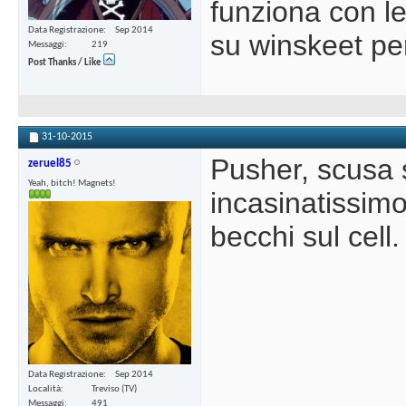
funziona con l
Data Registrazione
Sep 2014
su winskeet pe
Messaggi
219
Post Thanks / Like
31-10-2015
Pusher, scusa s
zeruel85
Yeah, bitch! Magnets!
incasinatissim
becchi sul cell
Data Registrazione
Sep 2014
Località
Treviso (TV)
Messaggi
491