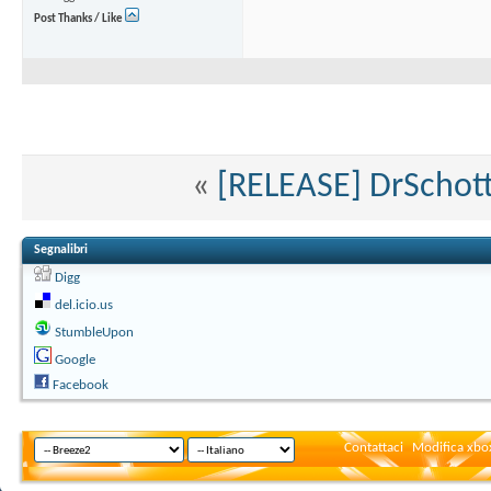
Post Thanks / Like
«
[RELEASE] DrSchott
Segnalibri
Digg
del.icio.us
StumbleUpon
Google
Facebook
Contattaci
Modifica xbox