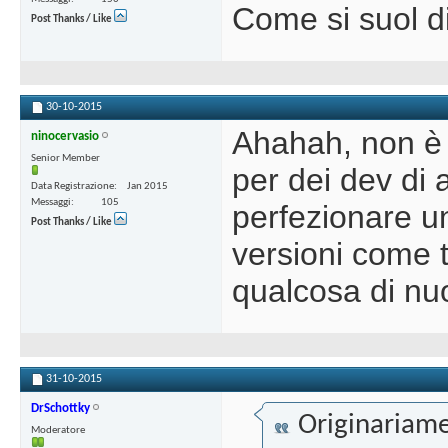
Come si suol di
Post Thanks / Like
30-10-2015
Ahahah, non è 
ninocervasio
Senior Member
per dei dev di 
Data Registrazione
Jan 2015
Messaggi
105
perfezionare un 
Post Thanks / Like
versioni come t
qualcosa di nu
31-10-2015
DrSchottky
Originariame
Moderatore