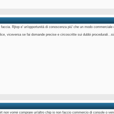
o faccia. Rjtop e' un'opportunità di conoscenza più' che un modo commerciale d
ice, viceversa se fai domande precise e circoscritte sui dubbi procedurali...s
irt non vorrei comprare un'altro chip io non faccio commercio di console o ven