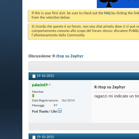
If this is your first visit, be sure to check out the
FAQ
by clicking the li
from the selection below.
Si ricorda che questo è un forum, non una chat privata dove ci si può s
comportamento consono allo scopo del forum stesso: discutere PUBBLICA
l'allontanamento dalla Community.
Discussione:
R-Jtop su Zephyr
19-10-2015
palacio69
R-Jtop su Zephyr
Member
ragazzi mi indicate un 
Data Registrazione
Oct 2014
Messaggi
97
Post Thanks / Like
19-10-2015