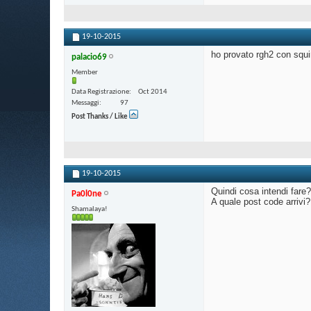
19-10-2015
ho provato rgh2 con squir
palacio69
Member
Data Registrazione
Oct 2014
Messaggi
97
Post Thanks / Like
19-10-2015
Quindi cosa intendi fare?
Pa0l0ne
A quale post code arrivi?
Shamalaya!