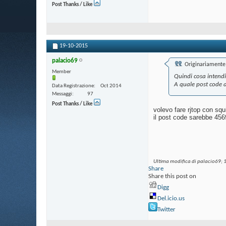
Post Thanks / Like
19-10-2015
palacio69
Originariamente 
Member
Quindi cosa intendi
A quale post code a
Data Registrazione
Oct 2014
Messaggi
97
Post Thanks / Like
volevo fare rjtop con squ
il post code sarebbe 456
Ultima modifica di palacio69; 
Share
Share this post on
Digg
Del.icio.us
Twitter