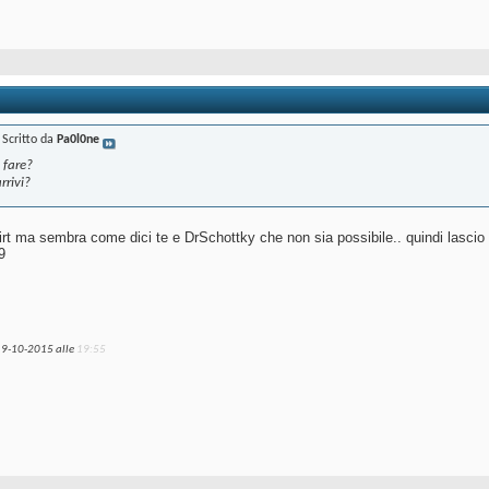
Scritto da
Pa0l0ne
 fare?
rrivi?
irt ma sembra come dici te e DrSchottky che non sia possibile.. quindi lascio l
9
19-10-2015 alle
19:55