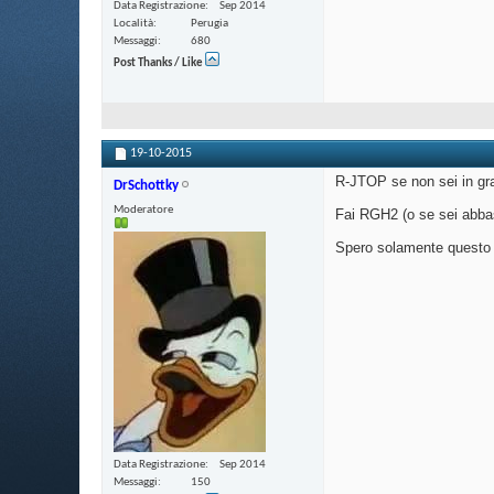
Data Registrazione
Sep 2014
Località
Perugia
Messaggi
680
Post Thanks / Like
19-10-2015
R-JTOP se non sei in grado
DrSchottky
Moderatore
Fai RGH2 (o se sei abbas
Spero solamente questo t
Data Registrazione
Sep 2014
Messaggi
150