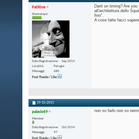
Darti un timing? Are you 
Pa0l0ne
all'architettura dello Squ
Shamalaya!
fino".
A cose fatte facci sapere
Data Registrazione
Sep 2014
Località
Perugia
Messaggi
680
Post Thanks / Like
19-10-2015
non so farlo non so nemm
palacio69
Member
Data Registrazione
Oct 2014
Messaggi
97
Post Thanks / Like