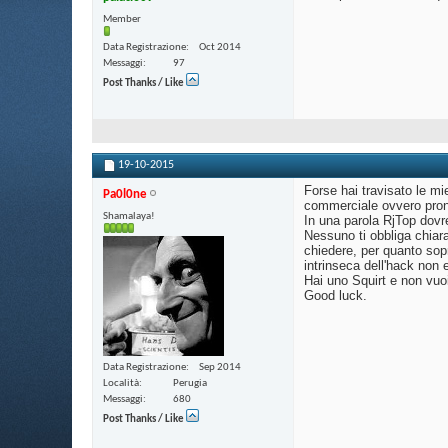
Member
Data Registrazione
Oct 2014
Messaggi
97
Post Thanks / Like
19-10-2015
Forse hai travisato le mi
Pa0l0ne
commerciale ovvero pront
Shamalaya!
In una parola RjTop dovre
Nessuno ti obbliga chiar
chiedere, per quanto sopr
intrinseca dell'hack non e
Hai uno Squirt e non vuo
Good luck.
Data Registrazione
Sep 2014
Località
Perugia
Messaggi
680
Post Thanks / Like