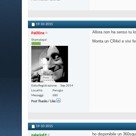
19-10-2015
Allora non ha senso tu l
Pa0l0ne
Shamalaya!
Monta un CR4xl e vivi fel
Data Registrazione
Sep 2014
Località
Perugia
Messaggi
680
Post Thanks / Like
19-10-2015
ho disponibile un 360squ
palacio69