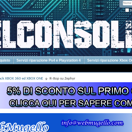
R
cquisto
Servizi riparazione Ps4 e Playstation 4
Servizi riparazione Xbox 
Hack XBOX 360 ed XBOX ONE
R-Jtop su Zephyr