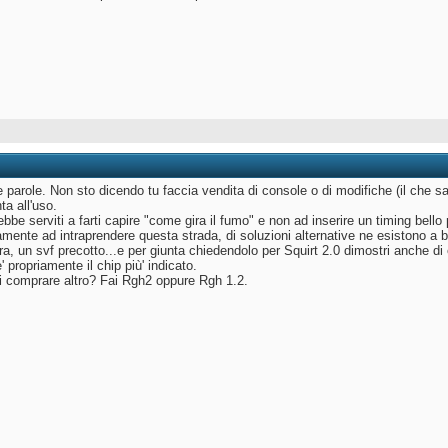
e parole. Non sto dicendo tu faccia vendita di console o di modifiche (il che 
a all'uso.
bbe serviti a farti capire "come gira il fumo" e non ad inserire un timing bello 
amente ad intraprendere questa strada, di soluzioni alternative ne esistono a 
a, un svf precotto...e per giunta chiedendolo per Squirt 2.0 dimostri anche di e
' propriamente il chip più' indicato.
i comprare altro? Fai Rgh2 oppure Rgh 1.2.