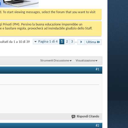
ed. To start viewing messages, select the forum that you want to visit
aggi Privati (PM). Persino la buona educazione imporrebbe un
basilare regola, provocherà ad insindacbile giudizio dello Staff,
Pagina 1 di 4
1
2
3
...
sultati da 1 a 10 di 39
Ultima
Strumenti Discussione
Visualizzazione
#1
Rispondi Citando
#2