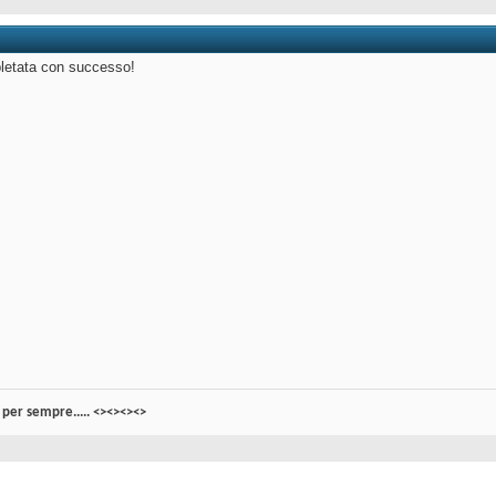
letata con successo!
per sempre..... <><><><>