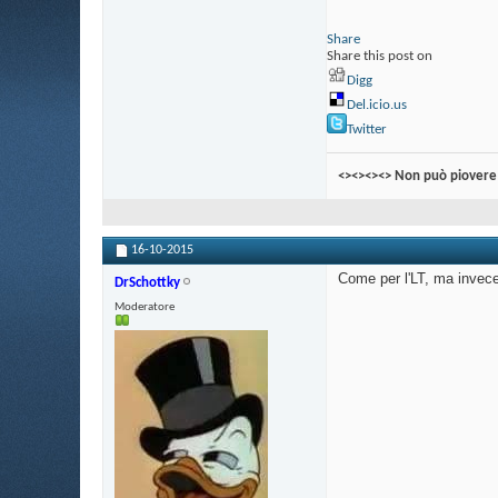
Share
Share this post on
Digg
Del.icio.us
Twitter
<><><><> Non può piovere 
16-10-2015
Come per l'LT, ma invece 
DrSchottky
Moderatore