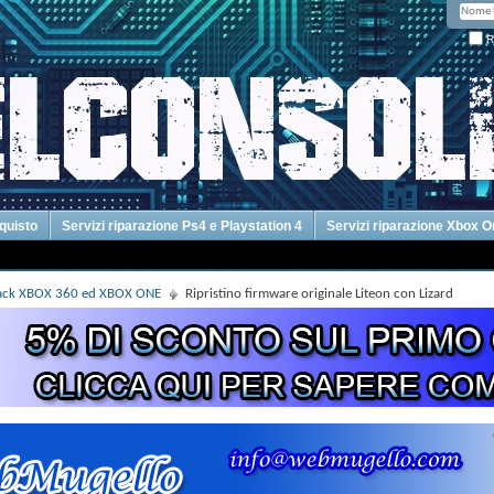
R
cquisto
Servizi riparazione Ps4 e Playstation 4
Servizi riparazione Xbox 
Hack XBOX 360 ed XBOX ONE
Ripristino firmware originale Liteon con Lizard