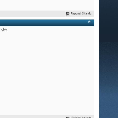
Rispondi Citando
#5
i ofw.