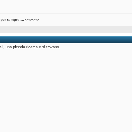
per sempre..... <><><><>
ali, una piccola ricerca e si trovano.