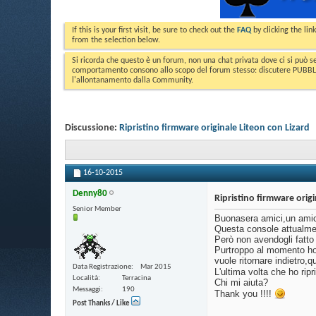
If this is your first visit, be sure to check out the
FAQ
by clicking the li
from the selection below.
Si ricorda che questo è un forum, non una chat privata dove ci si può s
comportamento consono allo scopo del forum stesso: discutere PUBBLICA
l'allontanamento dalla Community.
Discussione:
Ripristino firmware originale Liteon con Lizard
16-10-2015
Denny80
Ripristino firmware origi
Senior Member
Buonasera amici,un amic
Questa console attualment
Però non avendogli fatt
Purtroppo al momento ho 
vuole ritornare indietro,
Data Registrazione
Mar 2015
L'ultima volta che ho ripr
Località
Terracina
Chi mi aiuta?
Messaggi
190
Thank you !!!!
Post Thanks / Like