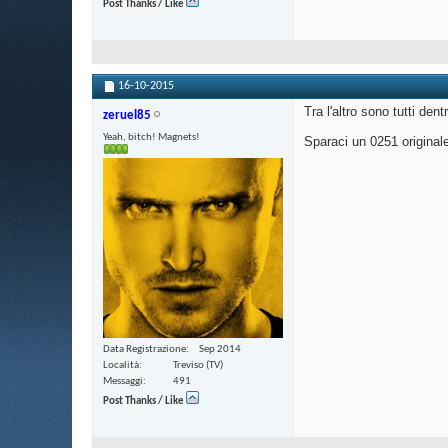
Post Thanks / Like
16-10-2015
Tra l'altro sono tutti den
zeruel85
Yeah, bitch! Magnets!
Sparaci un 0251 originale 
Data Registrazione
Sep 2014
Località
Treviso (TV)
Messaggi
491
Post Thanks / Like