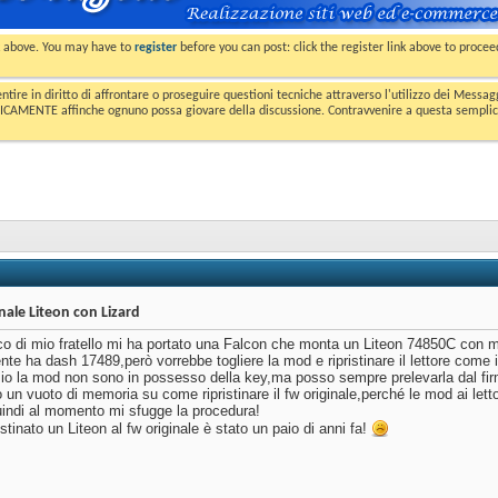
nk above. You may have to
register
before you can post: click the register link above to proce
entire in diritto di affrontare o proseguire questioni tecniche attraverso l'utilizzo dei Mess
MENTE affinche ognuno possa giovare della discussione. Contravvenire a questa semplice e 
nale Liteon con Lizard
o di mio fratello mi ha portato una Falcon che monta un Liteon 74850C con 
e ha dash 17489,però vorrebbe togliere la mod e ripristinare il lettore come i
o io la mod non sono in possesso della key,ma posso sempre prelevarla dal f
un vuoto di memoria su come ripristinare il fw originale,perché le mod ai lett
quindi al momento mi sfugge la procedura!
istinato un Liteon al fw originale è stato un paio di anni fa!