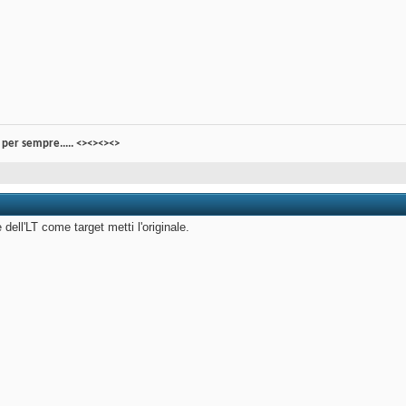
per sempre..... <><><><>
dell'LT come target metti l'originale.