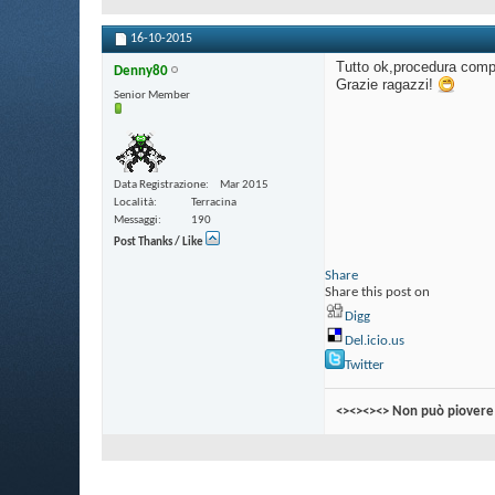
16-10-2015
Tutto ok,procedura comp
Denny80
Grazie ragazzi!
Senior Member
Data Registrazione
Mar 2015
Località
Terracina
Messaggi
190
Post Thanks / Like
Share
Share this post on
Digg
Del.icio.us
Twitter
<><><><> Non può piovere 