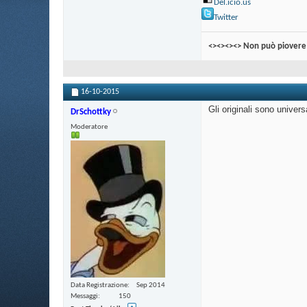
Del.icio.us
Twitter
<><><><> Non può piovere 
16-10-2015
Gli originali sono univers
DrSchottky
Moderatore
Data Registrazione
Sep 2014
Messaggi
150