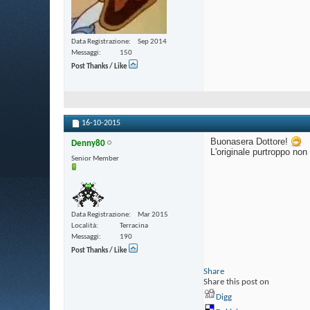
Data Registrazione
Sep 2014
Messaggi
150
Post Thanks / Like
16-10-2015
Buonasera Dottore!
Denny80
L'originale purtroppo non
Senior Member
Data Registrazione
Mar 2015
Località
Terracina
Messaggi
190
Post Thanks / Like
Share
Share this post on
Digg