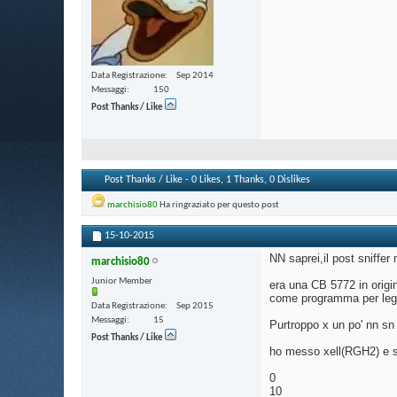
Data Registrazione
Sep 2014
Messaggi
150
Post Thanks / Like
Post Thanks / Like - 0 Likes, 1 Thanks, 0 Dislikes
marchisio80
Ha ringraziato per questo post
15-10-2015
NN saprei,il post sniffe
marchisio80
Junior Member
era una CB 5772 in origi
come programma per legg
Data Registrazione
Sep 2015
Messaggi
15
Purtroppo x un po' nn sn 
Post Thanks / Like
ho messo xell(RGH2) e si
0
10