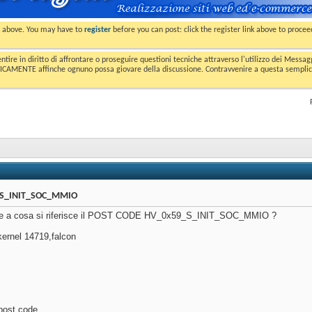
nk above. You may have to
register
before you can post: click the register link above to proce
entire in diritto di affrontare o proseguire questioni tecniche attraverso l'utilizzo dei Mess
MENTE affinche ognuno possa giovare della discussione. Contravvenire a questa semplice e 
_S_INIT_SOC_MMIO
ce a cosa si riferisce il POST CODE HV_0x59_S_INIT_SOC_MMIO ?
kernel 14719,falcon
post code