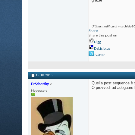
grazie
Ultima modifica di marchisio80
Share
Share this post on
Digg
Del.icio.us
Twitter
15-10-2015
Quella post sequence è sb
DrSchottky
O provvedi ad adeguare l
Moderatore