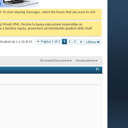
ed. To start viewing messages, select the forum that you want to visit
aggi Privati (PM). Persino la buona educazione imporrebbe un
basilare regola, provocherà ad insindacbile giudizio dello Staff,
Pagina 1 di 3
1
2
3
Risultati da 1 a 10 di 25
Ultima
Strumenti Discussione
Visualizzazione
#1