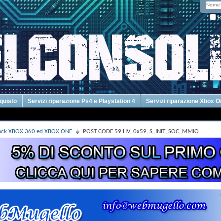
R
cquisto
Servizi riparazione Ps4 e Playstation 4
Servizi riparazione Xbox 
Hack XBOX 360 ed XBOX ONE
POST CODE 59 HV_0x59_S_INIT_SOC_MMIO