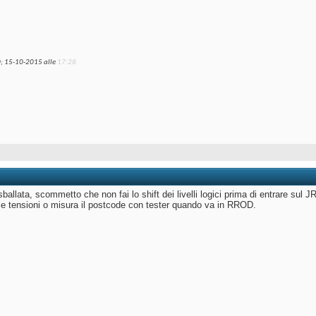
; 15-10-2015 alle
17:28
allata, scommetto che non fai lo shift dei livelli logici prima di entrare sul J
e tensioni o misura il postcode con tester quando va in RROD.