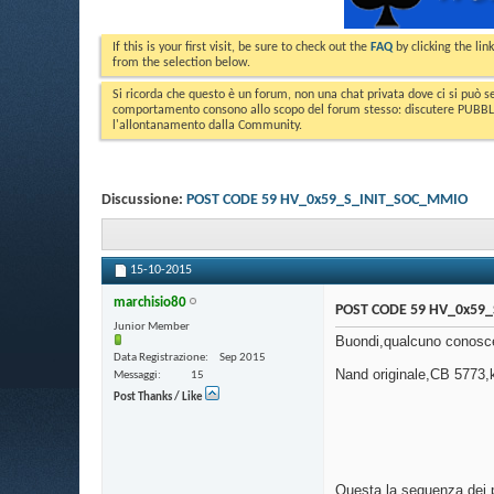
If this is your first visit, be sure to check out the
FAQ
by clicking the li
from the selection below.
Si ricorda che questo è un forum, non una chat privata dove ci si può s
comportamento consono allo scopo del forum stesso: discutere PUBBLICA
l'allontanamento dalla Community.
Discussione:
POST CODE 59 HV_0x59_S_INIT_SOC_MMIO
15-10-2015
marchisio80
POST CODE 59 HV_0x59
Junior Member
Buondi,qualcuno conos
Data Registrazione
Sep 2015
Nand originale,CB 5773,
Messaggi
15
Post Thanks / Like
Questa la sequenza dei 