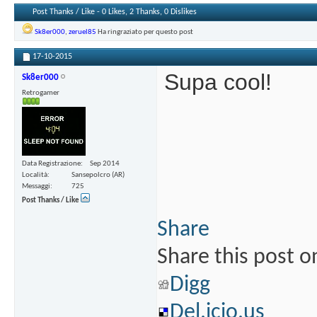
Post Thanks / Like - 0 Likes, 2 Thanks, 0 Dislikes
Sk8er000
,
zeruel85
Ha ringraziato per questo post
17-10-2015
Supa cool!
Sk8er000
Retrogamer
Data Registrazione
Sep 2014
Località
Sansepolcro (AR)
Messaggi
725
Post Thanks / Like
Share
Share this post o
Digg
Del.icio.us