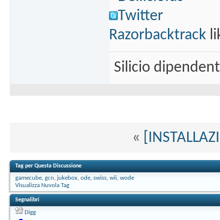
Twitter
Razorbacktrack
li
Silicio dipenden
«
[INSTALLAZ
Tag per Questa Discussione
gamecube
,
gcn
,
jukebox
,
ode
,
swiss
,
wii
,
wode
Visualizza Nuvola Tag
Segnalibri
Digg