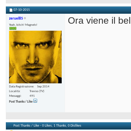
07-10-2015
Ora viene il bel
zeruel85
Yeah, bitch! Magnets!
Data Registrazione
Sep 2014
Località
Treviso (TV)
Messaggi
491
Post Thanks / Like
Post Thanks / Like - 0 Likes, 1 Thanks, 0 Dislikes