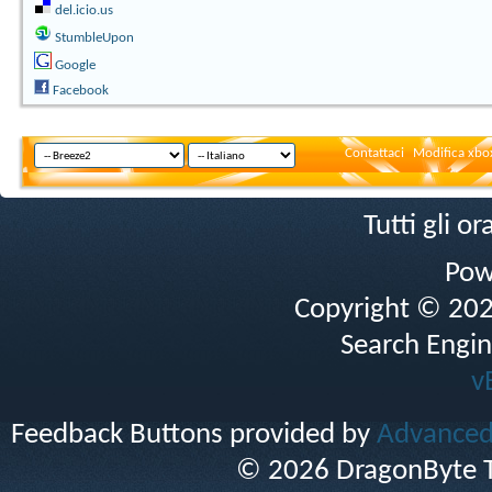
del.icio.us
StumbleUpon
Google
Facebook
Contattaci
Modifica xbox
Tutti gli 
Pow
Copyright © 2026 
Search Engin
v
Feedback Buttons provided by
Advanced 
© 2026 DragonByte T