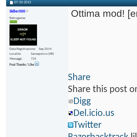
07-10-2015
Ottima mod! [e
Sk8er000
Retrogamer
Data Registrazione
Sep 2014
Località
Sansepolcro (AR)
Messaggi
725
Post Thanks / Like
Share
Share this post o
Digg
Del.icio.us
Twitter