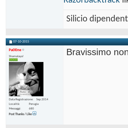
Razorbacktrack
li
Silicio dipenden
07-10-2015
Bravissimo no
Pa0l0ne
Shamalaya!
Data Registrazione
Sep 2014
Località
Perugia
Messaggi
680
Post Thanks / Like