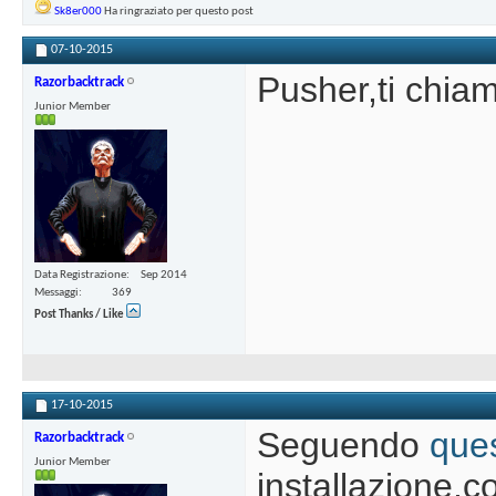
Sk8er000
Ha ringraziato per questo post
07-10-2015
Pusher,ti chia
Razorbacktrack
Junior Member
Data Registrazione
Sep 2014
Messaggi
369
Post Thanks / Like
17-10-2015
Seguendo
ques
Razorbacktrack
Junior Member
installazione,c