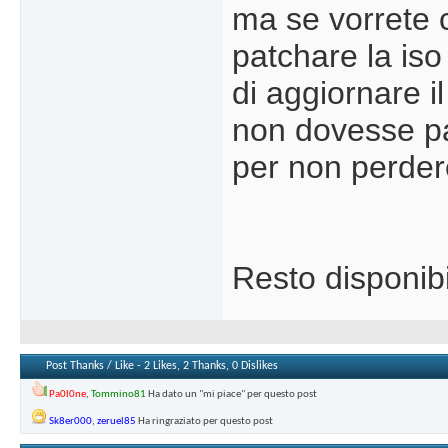
ma se vorrete 
patchare la is
di aggiornare i
non dovesse par
per non perder
Resto disponibi
Post Thanks / Like - 2 Likes, 2 Thanks, 0 Dislikes
Pa0l0ne
,
Tommino81
Ha dato un "mi piace" per questo post
Sk8er000
,
zeruel85
Ha ringraziato per questo post