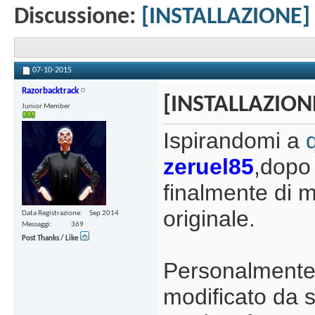
Discussione:
[INSTALLAZIONE]
07-10-2015
Razorbacktrack
[INSTALLAZION
Junior Member
Ispirandomi a
zeruel85
,dopo
finalmente di m
originale.
Data Registrazione
Sep 2014
Messaggi
369
Post Thanks / Like
Personalmente 
modificato da 