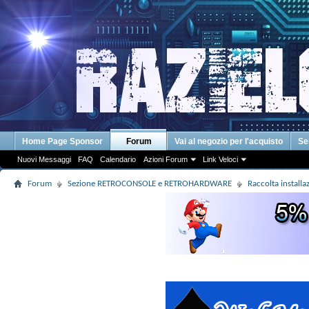
Home Page Sponsor
Forum
Vai al negozio per l'acquisto
Se
Nuovi Messaggi
FAQ
Calendario
Azioni Forum
Link Veloci
Forum
Sezione RETROCONSOLE e RETROHARDWARE
Raccolta install