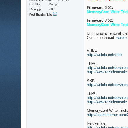
Data Registrazione
Sep 2014
Località
Perugia
Firmware 3.51:
Messaggi
680
MemoryCard Write Tric
Post Thanks / Like
Firmware 3.52:
MemoryCard Write Tric
Un ringraziamento all'ut
Qui il suo thread:
wololo.
VHBL:
http://wololo.net/vhbl/
TN-V:
http://wololo.net/downl
http://www.razielconsole
ARK:
http://wololo.net/downl
TN-X:
http://wololo.net/downl
http://www.razielconsole
MemoryCard Write Trick
http://hackinformer.com/2
Rejuvenate:
http://wololo.net/rejuvena