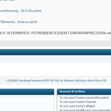
.com/forum/g...fw-3-18-a.html
/19/vita-ha...ht-be-a-catch/
 E' IN FERMENTO, POTREBBERO ESSERCI ERRORI/IMPRECISIONI nella li
«
[GUIDA] Hardmod memoria PSP GO M2 to Memory stick pro duo/Micro SD
Permessi di Scrittura
Tu
non puoi
inviare nuove discussioni
Tu
non puoi
inviare risposte
Tu
non puoi
inviare allegati
Tu
non puoi
modificare i tuoi messaggi