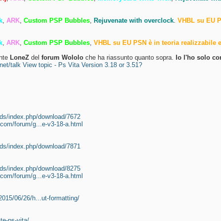
k
,
ARK
,
Custom PSP Bubbles
,
Rejuvenate with overclock
.
VHBL su EU PSN
k
,
ARK
,
Custom PSP Bubbles
,
VHBL su EU PSN è in teoria realizzabile e 
ente
LoneZ
del
forum Wololo
che ha riassunto quanto sopra.
Io l'ho solo co
net/talk View topic - Ps Vita Version 3.18 or 3.51?
oads/index.php/download/7672
.com/forum/g...e-v3-18-a.html
oads/index.php/download/7871
oads/index.php/download/8275
.com/forum/g...e-v3-18-a.html
:
015/06/26/h...ut-formatting/
te-ps-vita/