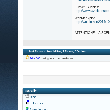
Custom Bubbles:
http://www.razielconsole
WebKit exploit:
http://wololo.net/2014/10
ATTENZIONE, LA SCENA
Post Thanks / Like - 0 Likes, 1 Thanks, 0 Dislikes
Sk8er000
Ha ringraziato per questo post
Segnalibri
Digg
del.icio.us
StumbleUpon