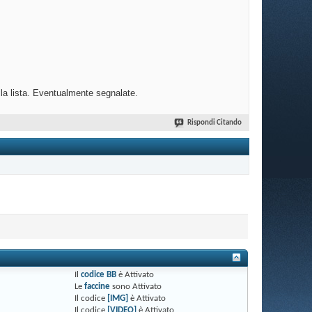
sta. Eventualmente segnalate.
Rispondi Citando
Il
codice BB
è
Attivato
Le
faccine
sono
Attivato
Il codice
[IMG]
è
Attivato
Il codice
[VIDEO]
è
Attivato