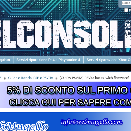
R
cquisto
Servizi riparazione Ps4 e Playstation 4
Servizi riparazione Xbox 
E
Guide e Tutorial PSP e PSVITA
[GUIDA PSVITA] PSVita hacks, wich firmware?