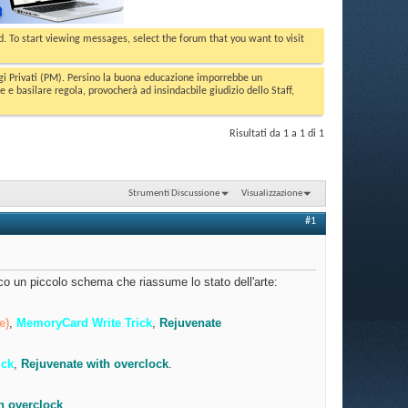
ed. To start viewing messages, select the forum that you want to visit
aggi Privati (PM). Persino la buona educazione imporrebbe un
basilare regola, provocherà ad insindacbile giudizio dello Staff,
Risultati da 1 a 1 di 1
Strumenti Discussione
Visualizzazione
#1
co un piccolo schema che riassume lo stato dell'arte:
e)
,
MemoryCard Write Trick
,
Rejuvenate
ick
,
Rejuvenate with overclock
.
h overclock