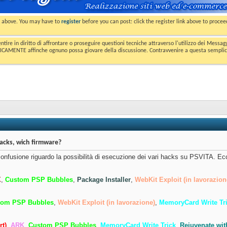
nk above. You may have to
register
before you can post: click the register link above to proce
entire in diritto di affrontare o proseguire questioni tecniche attraverso l'utilizzo dei Mess
MENTE affinche ognuno possa giovare della discussione. Contravvenire a questa semplice e 
acks, wich firmware?
onfusione riguardo la possibilità di esecuzione dei vari hacks su PSVITA. Ec
X
,
Custom PSP Bubbles
,
Package Installer
,
WebKit Exploit (in lavorazion
tom PSP Bubbles
,
WebKit Exploit (in lavorazione)
,
MemoryCard Write Tr
rt)
,
ARK
,
Custom PSP Bubbles
,
MemoryCard Write Trick
,
Rejuvenate wit