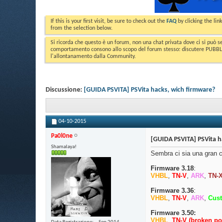
If this is your first visit, be sure to check out the
FAQ
by clicking the li
from the selection below.
Si ricorda che questo è un forum, non una chat privata dove ci si può s
comportamento consono allo scopo del forum stesso: discutere PUBBLICA
l'allontanamento dalla Community.
Discussione:
[GUIDA PSVITA] PSVita hacks, wich firmware?
04-10-2015
Pa0l0ne
[GUIDA PSVITA] PSVita h
Shamalaya!
Sembra ci sia una gran c
Firmware 3.18
:
VHBL
,
TN-V
,
ARK
,
TN-
Firmware 3.36
:
VHBL
,
TN-V
,
ARK
,
Cus
Firmware 3.50:
VHBL
,
TN-V (broken po