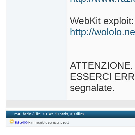
WebKit exploit:
http://wololo.n
ATTENZIONE,
ESSERCI ERROR
segnalate.
Post Thanks / Like - 0 Likes, 1 Thanks, 0 Dislikes
Sk8er000
Ha ringraziato per questo post