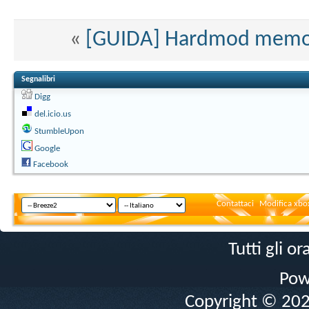
«
[GUIDA] Hardmod memor
Segnalibri
Digg
del.icio.us
StumbleUpon
Google
Facebook
Contattaci
Modifica xbox
Tutti gli 
Pow
Copyright © 2026 