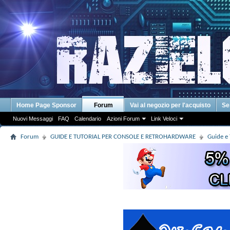
Home Page Sponsor
Forum
Vai al negozio per l'acquisto
Se
Nuovi Messaggi
FAQ
Calendario
Azioni Forum
Link Veloci
Forum
GUIDE E TUTORIAL PER CONSOLE E RETROHARDWARE
Guide e 