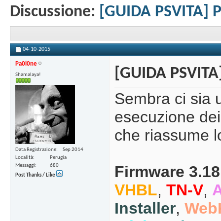
Discussione:
[GUIDA PSVITA] P
04-10-2015
Pa0l0ne
[GUIDA PSVITA]
Shamalaya!
Sembra ci sia u
esecuzione dei
che riassume lo
Data Registrazione
Sep 2014
Località
Perugia
Messaggi
680
Firmware 3.18
Post Thanks / Like
VHBL
,
TN-V
,
Installer
,
WebK