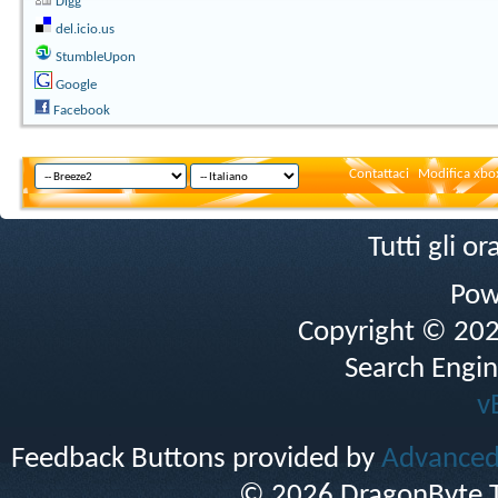
Digg
del.icio.us
StumbleUpon
Google
Facebook
Contattaci
Modifica xbox
Tutti gli 
Pow
Copyright © 2026 
Search Engin
v
Feedback Buttons provided by
Advanced 
© 2026 DragonByte T