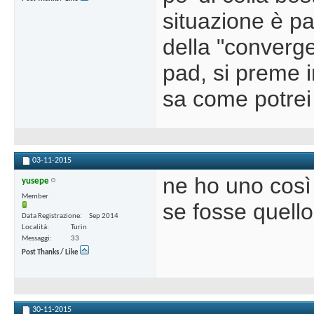
situazione è p
della "converg
pad, si preme i
sa come potrei
03-11-2015
ne ho uno così 
yusepe
Member
se fosse quello
Data Registrazione
Sep 2014
Località
Turin
Messaggi
33
Post Thanks / Like
30-11-2015