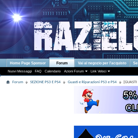
Home Page Sponsor
Forum
Vai al negozio per l'acquisto
Se
Nuovi Messaggi
FAQ
Calendario
Azioni Forum
Link Veloci
Forum
SEZIONE PS3 E PS4
Guasti e Riparazioni PS3 e PS4
[GUASTI 