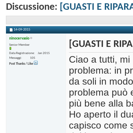
Discussione:
[GUASTI E RIPARA
14-09-2015
ninocervasio
[GUASTI E RIPA
Senior Member
Data Registrazione
Jan 2015
Ciao a tutti, m
Messaggi
105
Post Thanks / Like
problema: in p
da soli in mod
problema può e
più bene alla b
Ho aperto il d
capisco come si