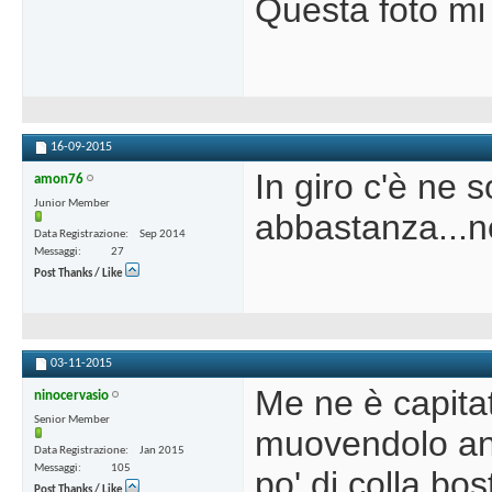
Questa foto mi
16-09-2015
In giro c'è ne s
amon76
Junior Member
abbastanza...ne
Data Registrazione
Sep 2014
Messaggi
27
Post Thanks / Like
03-11-2015
Me ne è capitat
ninocervasio
Senior Member
muovendolo anc
Data Registrazione
Jan 2015
Messaggi
105
po' di colla bos
Post Thanks / Like