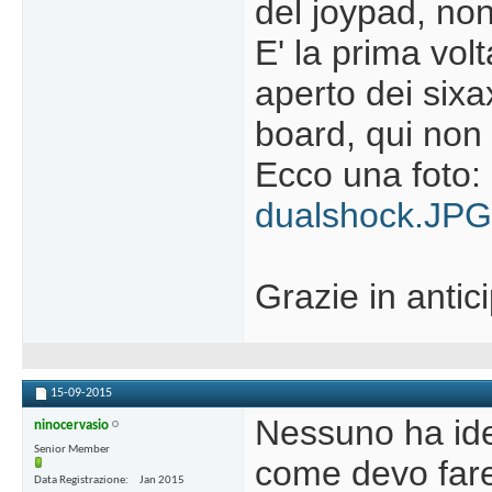
del joypad, no
E' la prima vo
aperto dei sixa
board, qui non 
Ecco una foto:
dualshock.JPG
Grazie in antic
15-09-2015
Nessuno ha ide
ninocervasio
Senior Member
come devo far
Data Registrazione
Jan 2015