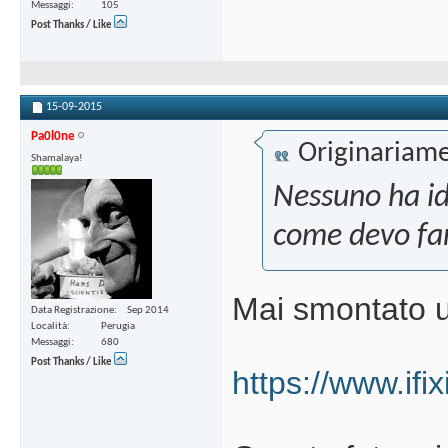
Messaggi
105
Post Thanks / Like
15-09-2015
Pa0l0ne
Originariame
Shamalaya!
Nessuno ha id
come devo fa
Mai smontato u
Data Registrazione
Sep 2014
Località
Perugia
Messaggi
680
Post Thanks / Like
https://www.if