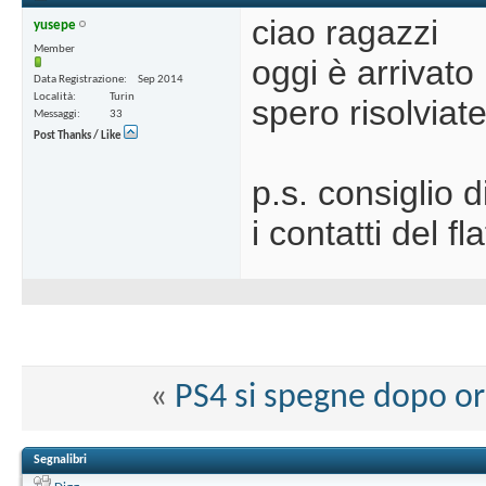
ciao ragazzi
yusepe
Member
oggi è arrivato 
Data Registrazione
Sep 2014
Località
Turin
spero risolviat
Messaggi
33
Post Thanks / Like
p.s. consiglio 
i contatti del 
«
PS4 si spegne dopo ore
Segnalibri