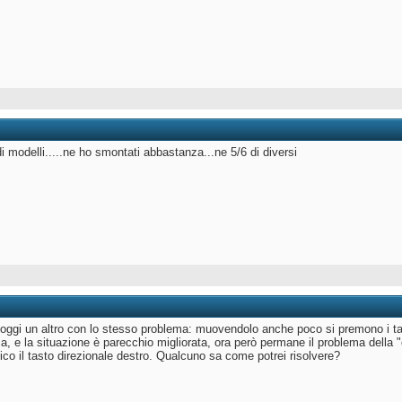
di modelli.....ne ho smontati abbastanza...ne 5/6 di diversi
oggi un altro con lo stesso problema: muovendolo anche poco si premono i tasti
ica, e la situazione è parecchio migliorata, ora però permane il problema dell
co il tasto direzionale destro. Qualcuno sa come potrei risolvere?