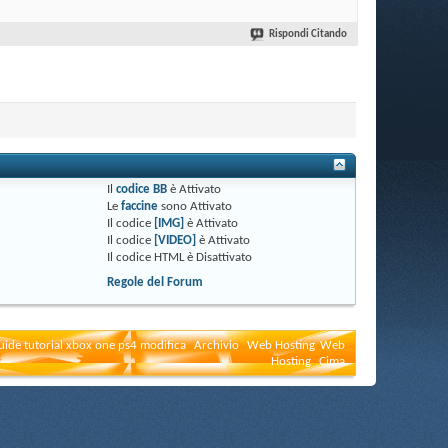
Rispondi Citando
Il
codice BB
è
Attivato
Le
faccine
sono
Attivato
Il codice
[IMG]
è
Attivato
Il codice
[VIDEO]
è
Attivato
Il codice HTML è
Disattivato
Regole del Forum
uide tutorial xbox one ps4 modifica
Archivio
Web Hosting
Web
Hosting
Cima