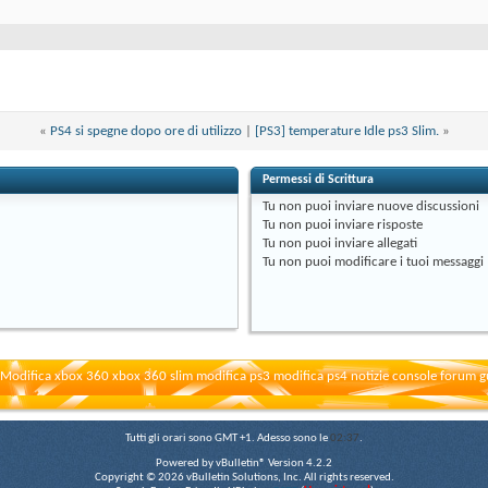
«
PS4 si spegne dopo ore di utilizzo
|
[PS3] temperature Idle ps3 Slim.
»
Permessi di Scrittura
Tu
non puoi
inviare nuove discussioni
Tu
non puoi
inviare risposte
Tu
non puoi
inviare allegati
Tu
non puoi
modificare i tuoi messaggi
Modifica xbox 360 xbox 360 slim modifica ps3 modifica ps4 notizie console forum g
Tutti gli orari sono GMT +1. Adesso sono le
02:37
.
Powered by vBulletin® Version 4.2.2
Copyright © 2026 vBulletin Solutions, Inc. All rights reserved.