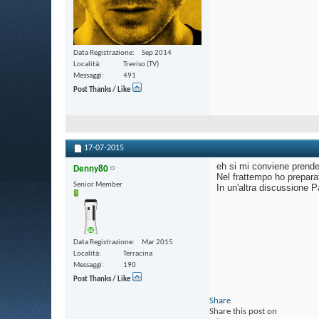
Data Registrazione
Sep 2014
Località
Treviso (TV)
Messaggi
491
Post Thanks / Like
17-07-2015
eh si mi conviene prender
Denny80
Nel frattempo ho prepara
Senior Member
In un'altra discussione P
Data Registrazione
Mar 2015
Località
Terracina
Messaggi
190
Post Thanks / Like
Share
Share this post on