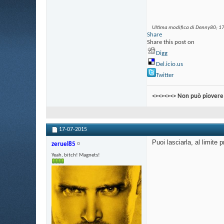
Ultima modifica di Denny80; 1
Share
Share this post on
Digg
Del.icio.us
Twitter
<><><><> Non può piovere 
17-07-2015
Puoi lasciarla, al limite 
zeruel85
Yeah, bitch! Magnets!