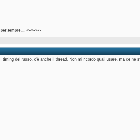
per sempre..... <><><><>
i timing del russo, c'è anche il thread. Non mi ricordo quali usare, ma ce ne s