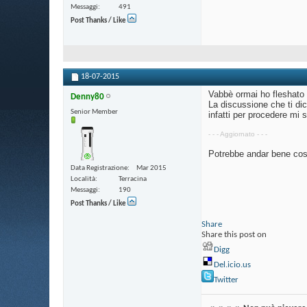
Messaggi
491
Post Thanks / Like
18-07-2015
Vabbè ormai ho fleshato 
Denny80
La discussione che ti d
Senior Member
infatti per procedere mi 
- - - Aggiornato - - -
Potrebbe andar bene co
Data Registrazione
Mar 2015
Località
Terracina
Messaggi
190
Post Thanks / Like
Share
Share this post on
Digg
Del.icio.us
Twitter