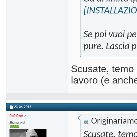
[INSTALLAZIO
Se poi vuoi pe
pure. Lascia p
Scusate, temo 
lavoro (e anch
23-06-2015
Pa0l0ne
Originariame
Shamalaya!
Scusate, temo