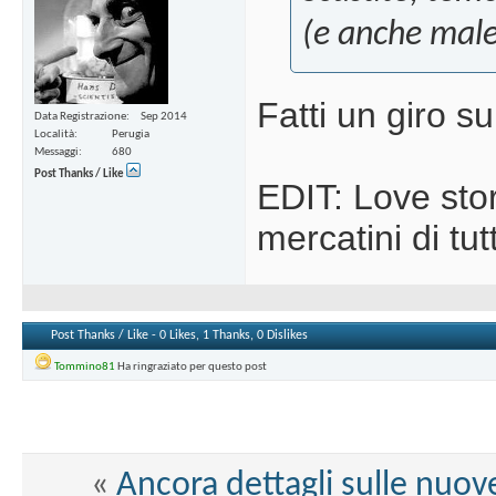
(e anche male
Fatti un giro s
Data Registrazione
Sep 2014
Località
Perugia
Messaggi
680
Post Thanks / Like
EDIT: Love stor
mercatini di tutt
Post Thanks / Like - 0 Likes, 1 Thanks, 0 Dislikes
Tommino81
Ha ringraziato per questo post
«
Ancora dettagli sulle nuo