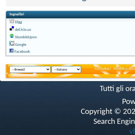
Segnalibri
Digg
del.icio.us
StumbleUpon
Google
Facebook
Contattaci
Modifica xbox
Tutti gli 
Pow
Copyright © 2026 
Search Engin
v