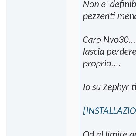
Non e' defini
pezzenti mend
Caro Nyo30...s
lascia perdere
proprio....
Io su Zephyr t
[INSTALLAZI
Od al limite q