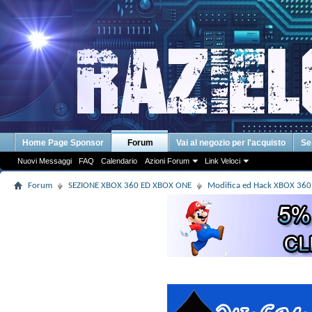
Home Page Sponsor
Forum
Vai al negozio per l'acquisto
Se
Nuovi Messaggi
FAQ
Calendario
Azioni Forum
Link Veloci
Forum
SEZIONE XBOX 360 ED XBOX ONE
Modifica ed Hack XBOX 36