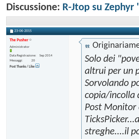
Discussione:
R-Jtop su Zephyr 
23-06-2015
The Pusher
Originariame
Administrator
Data Registrazione
Sep 2014
Solo dei "pove
Messaggi
20
Post Thanks / Like
altrui per un 
Sorvolando poi
copia/incolla
Post Monitor 
TicksPicker..
streghe....il