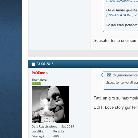
[INSTALLAZIONE] A
Od al limite questa:
[INSTALLAZIONE] R
Se poi vuoi perdere 
Scusate, temo di essermi
23-06-2015
Pa0l0ne
Originariamente 
Shamalaya!
Scusate, temo di es
Fatti un giro su maxmodd
EDIT: Love story gia' term
Data Registrazione
Sep 2014
Località
Perugia
Messaggi
680