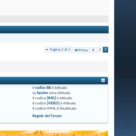
Pagina 2 di 2
1
2
Prima
Il
codice BB
è
Attivato
Le
faccine
sono
Attivato
Il codice
[IMG]
è
Attivato
Il codice
[VIDEO]
è
Attivato
Il codice HTML è
Disattivato
Regole del Forum
uide tutorial xbox one ps4 modifica
Archivio
Web Hosting
Web