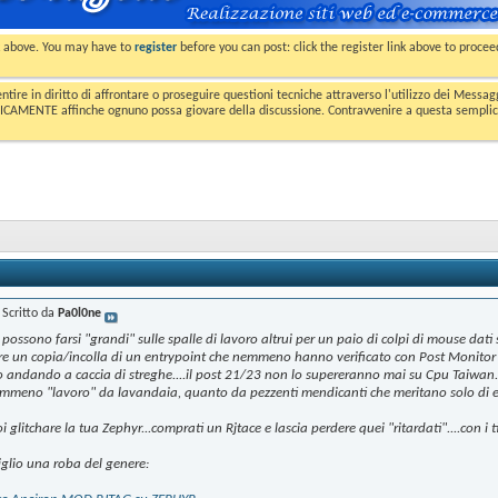
nk above. You may have to
register
before you can post: click the register link above to proce
entire in diritto di affrontare o proseguire questioni tecniche attraverso l'utilizzo dei Mess
MENTE affinche ognuno possa giovare della discussione. Contravvenire a questa semplice e 
Scritto da
Pa0l0ne
 possono farsi "grandi" sulle spalle di lavoro altrui per un paio di colpi di mouse dat
fare un copia/incolla di un entrypoint che nemmeno hanno verificato con Post Monitor 
 andando a caccia di streghe....il post 21/23 non lo supereranno mai su Cpu Taiwan.
emmeno "lavoro" da lavandaia, quanto da pezzenti mendicanti che meritano solo di e
 glitchare la tua Zephyr...comprati un Rjtace e lascia perdere quei "ritardati"....con i t
siglio una roba del genere: