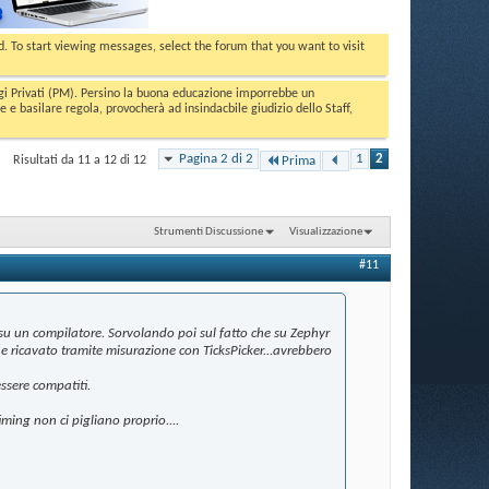
ed. To start viewing messages, select the forum that you want to visit
aggi Privati (PM). Persino la buona educazione imporrebbe un
basilare regola, provocherà ad insindacbile giudizio dello Staff,
Pagina 2 di 2
1
2
Risultati da 11 a 12 di 12
Prima
Strumenti Discussione
Visualizzazione
#11
i su un compilatore. Sorvolando poi sul fatto che su Zephyr
e ricavato tramite misurazione con TicksPicker...avrebbero
ssere compatiti.
iming non ci pigliano proprio....