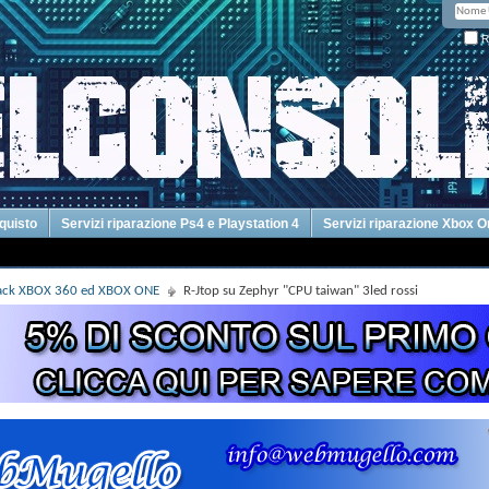
R
cquisto
Servizi riparazione Ps4 e Playstation 4
Servizi riparazione Xbox 
Hack XBOX 360 ed XBOX ONE
R-Jtop su Zephyr "CPU taiwan" 3led rossi