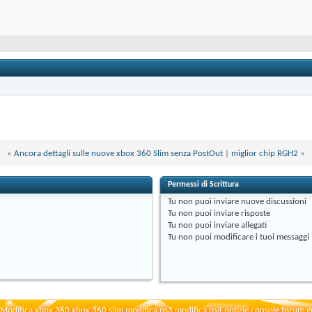
«
Ancora dettagli sulle nuove xbox 360 Slim senza PostOut
|
miglior chip RGH2
»
Permessi di Scrittura
Tu
non puoi
inviare nuove discussioni
Tu
non puoi
inviare risposte
Tu
non puoi
inviare allegati
Tu
non puoi
modificare i tuoi messaggi
Modifica xbox 360 xbox 360 slim modifica ps3 modifica ps4 notizie console forum g