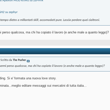
ce Apeiron MOD RJTAG su ZEPHYR
GH2 su zephyr
tempo dietro a millantati skill, accomodati pure. Lascia perdere quei cialtroni.
 perso qualcosa, ma chi ha copiato il lavoro (e anche male a quanto leggo)?
Scritto da
The Pusher
sermi perso qualcosa, ma chi ha copiato il lavoro (e anche male a quanto leggo)?
ing. Si e' formata una nuova love story.
inata...meglio editare messaggi sui mercatini di tutta italia...