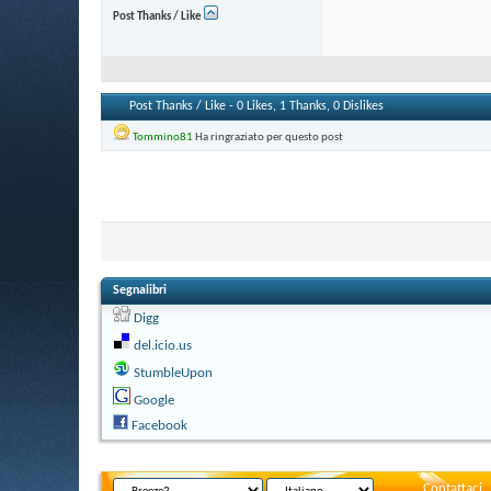
Post Thanks / Like
Post Thanks / Like - 0 Likes, 1 Thanks, 0 Dislikes
Tommino81
Ha ringraziato per questo post
Segnalibri
Digg
del.icio.us
StumbleUpon
Google
Facebook
Contattaci