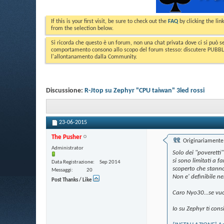
If this is your first visit, be sure to check out the
FAQ
by clicking the li
from the selection below.
Si ricorda che questo è un forum, non una chat privata dove ci si può s
comportamento consono allo scopo del forum stesso: discutere PUBBLICA
l'allontanamento dalla Community.
Discussione:
R-Jtop su Zephyr "CPU taiwan" 3led rossi
23-06-2015
The Pusher
Originariamente 
Administrator
Solo dei "poveretti"
si sono limitati a 
Data Registrazione
Sep 2014
scoperto che stanno
Messaggi
20
Non e' definibile n
Post Thanks / Like
Caro Nyo30...se vuoi
Io su Zephyr ti con