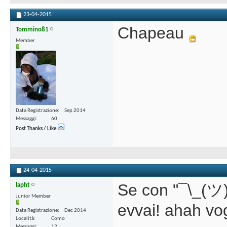
23-04-2015
Chapeau
Tommino81
Member
Data Registrazione
Sep 2014
Messaggi
60
Post Thanks / Like
24-04-2015
Se con "¯\_(ツ)_
lapht
Junior Member
evvai! ahah vog
Data Registrazione
Dec 2014
Località
Como
Messaggi
12