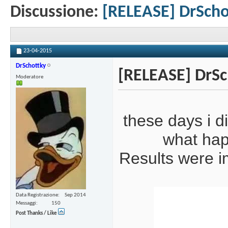
Discussione:
[RELEASE] DrScho
23-04-2015
DrSchottky
[RELEASE] DrSc
Moderatore
these days i 
what hap
Results were im
Data Registrazione
Sep 2014
Messaggi
150
Post Thanks / Like