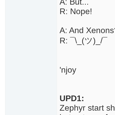
A: But...
R: Nope!
A: And Xenons
R: ¯\_(ツ)_/¯
'njoy
UPD1:
Zephyr start s