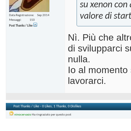
su xenon con 
valore di sta
Data Registrazione
Sep 2014
Messaggi
150
Post Thanks / Like
Nì. Più che alt
di svilupparci 
nulla.
Io al momento 
lavorarci.
Post Thanks / Like - 0 Likes, 1 Thanks, 0 Dislikes
ninocervasio
Ha ringraziato per questo post