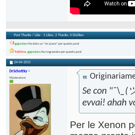
Post Thanks / Like - 1 Likes, 2 Thanks, 0 Dislikes
gigiostars
Ha dato un "mi piace" per questo post
Pa0l0ne
,
gigiostars
Ha ringraziato per questo post
24-04-2015
DrSchottky
Originariame
Moderatore
Se con "¯\_(ツ
evvai! ahah v
Per le Xenon p