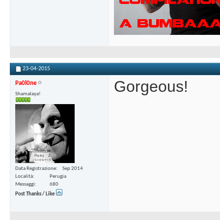
23-04-2015
Gorgeous!
Pa0l0ne
Shamalaya!
Data Registrazione
Sep 2014
Località
Perugia
Messaggi
680
Post Thanks / Like