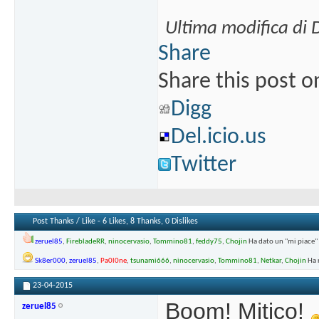
Ultima modifica di 
Share
Share this post o
Digg
Del.icio.us
Twitter
Post Thanks / Like - 6 Likes, 8 Thanks, 0 Dislikes
zeruel85
,
FirebladeRR
,
ninocervasio
,
Tommino81
,
feddy75
,
Chojin
Ha dato un "mi piace"
Sk8er000
,
zeruel85
,
Pa0l0ne
,
tsunami666
,
ninocervasio
,
Tommino81
,
Netkar
,
Chojin
Ha 
23-04-2015
Boom! Mitico!
zeruel85