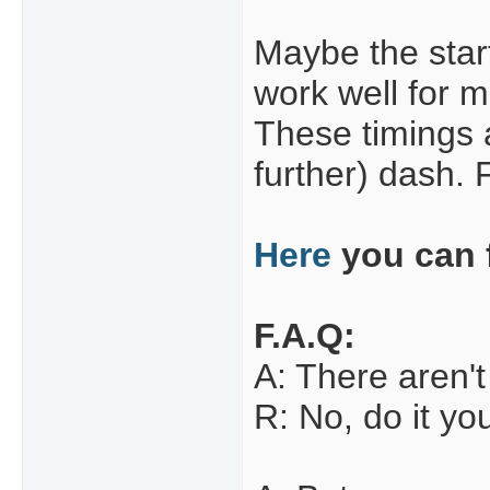
Maybe the start
work well for m
These timings 
further) dash. 
Here
you can f
F.A.Q:
A: There aren'
R: No, do it you