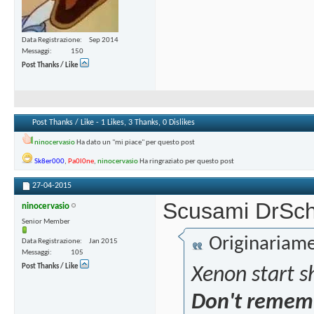
Data Registrazione
Sep 2014
Messaggi
150
Post Thanks / Like
Post Thanks / Like - 1 Likes, 3 Thanks, 0 Dislikes
ninocervasio
Ha dato un "mi piace" per questo post
Sk8er000
,
Pa0l0ne
,
ninocervasio
Ha ringraziato per questo post
27-04-2015
Scusami DrScho
ninocervasio
Senior Member
Originariame
Data Registrazione
Jan 2015
Messaggi
105
Post Thanks / Like
Xenon start s
Don't remember