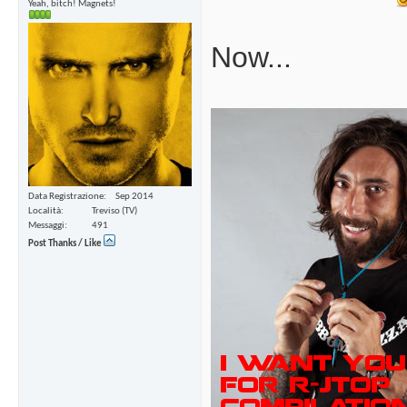
Yeah, bitch! Magnets!
Now...
Data Registrazione
Sep 2014
Località
Treviso (TV)
Messaggi
491
Post Thanks / Like