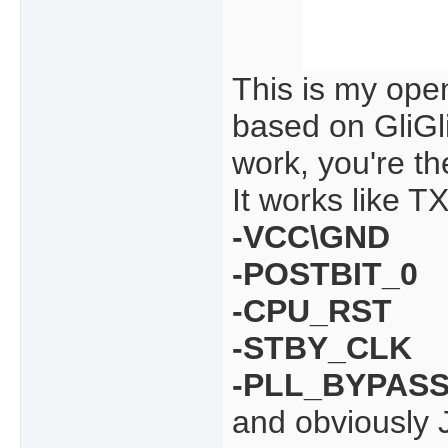
This is my ope
based on GliGl
work, you're the
It works like T
-VCC\GND
-POSTBIT_0
-CPU_RST
-STBY_CLK
-PLL_BYPAS
and obviously 