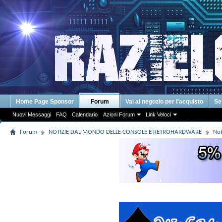
Home Page Sponsor
Forum
Vai al negozio per l'acquisto
Se
Nuovi Messaggi
FAQ
Calendario
Azioni Forum
Link Veloci
Forum
NOTIZIE DAL MONDO DELLE CONSOLE E RETROHARDWARE
Not