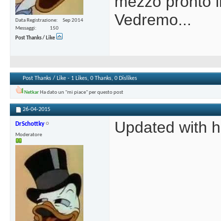
mezzo pronto i
Vedremo...
Data Registrazione
Sep 2014
Messaggi
150
Post Thanks / Like
Post Thanks / Like - 1 Likes, 0 Thanks, 0 Dislikes
Netkar
Ha dato un "mi piace" per questo post
26-04-2015
Updated with h
DrSchottky
Moderatore