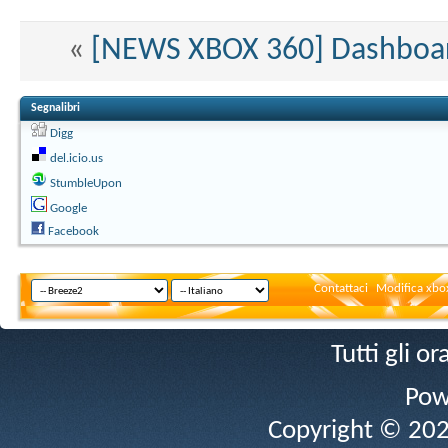
«
[NEWS XBOX 360] Dashboard
Segnalibri
Digg
del.icio.us
StumbleUpon
Google
Facebook
Contattaci
Modifica xbox
Tutti gli 
Pow
Copyright © 2026 