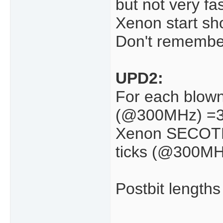
but not very fa
Xenon start sh
Don't remember i
UPD2:
For each blown
(@300MHz) =
Xenon SECOTP 
ticks (@300MH
Postbit length