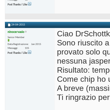
Post Thanks / Like
24-04-2015
Ciao DrSchottky
ninocervasio
Senior Member
Sono riuscito a
Data Registrazione
Jan 2015
Messaggi
105
provato solo q
Post Thanks / Like
nessuna jasper
Risultato: temp
Come chip ho u
A breve (massim
Ti ringrazio per