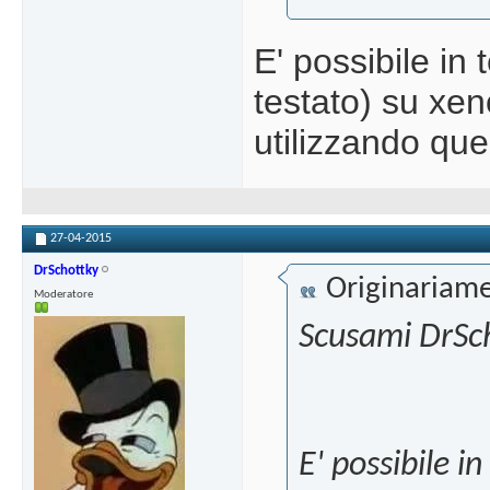
E' possibile in
testato) su xe
utilizzando que
27-04-2015
DrSchottky
Originariame
Moderatore
Scusami DrSch
E' possibile i