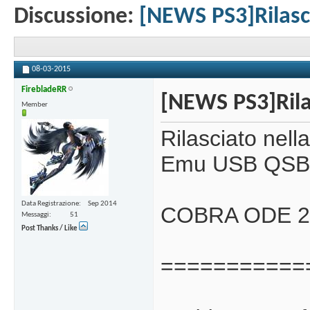
Discussione:
[NEWS PS3]Rilasc
08-03-2015
FirebladeRR
[NEWS PS3]Rila
Member
Rilasciato nell
Emu USB QSB,di
Data Registrazione
Sep 2014
COBRA ODE 2
Messaggi
51
Post Thanks / Like
===========