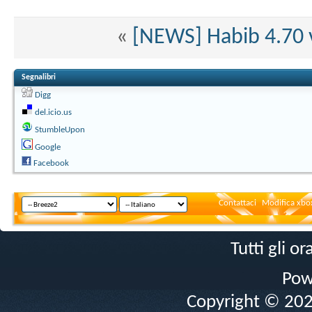
«
[NEWS] Habib 4.70 
Segnalibri
Digg
del.icio.us
StumbleUpon
Google
Facebook
Contattaci
Modifica xbox
Tutti gli 
Pow
Copyright © 2026 