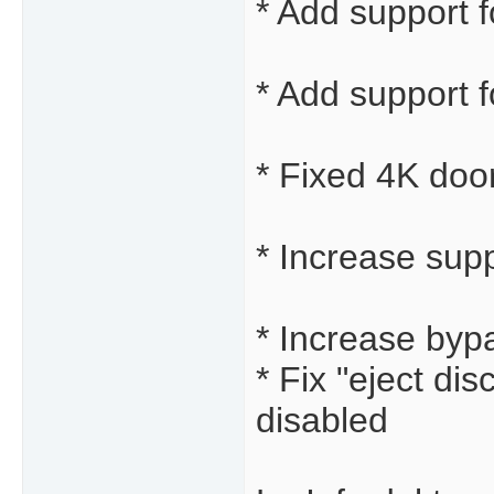
* Add support
* Add support 
* Fixed 4K doo
* Increase supp
* Increase byp
* Fix "eject d
disabled