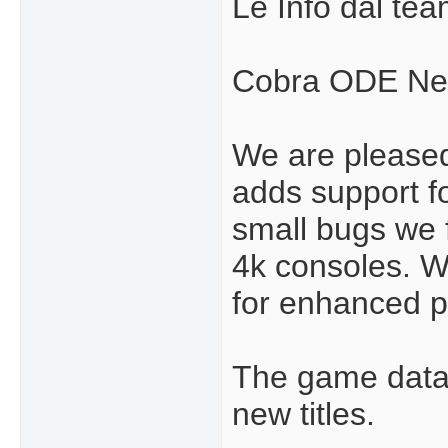
Le Info dal tea
Cobra ODE Ne
We are pleased
adds support 
small bugs we f
4k consoles. 
for enhanced 
The game datab
new titles.