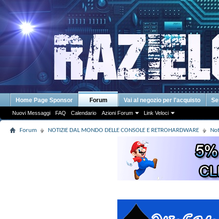
Home Page Sponsor
Forum
Vai al negozio per l'acquisto
Se
Nuovi Messaggi
FAQ
Calendario
Azioni Forum
Link Veloci
Forum
NOTIZIE DAL MONDO DELLE CONSOLE E RETROHARDWARE
Not