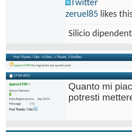
Twitter
zeruel85
likes thi
Silicio dipenden
Post Thanks / Like - 0 Likes, 1 Thanks, 0 Dislikes
sparco1990
Ha ringraziato per questo post
17-04-2015
Quanto mi pia
sparco1990
Senior Member
potresti metter
Data Registrazione
Sep 2014
Messaggi
111
Post Thanks / Like