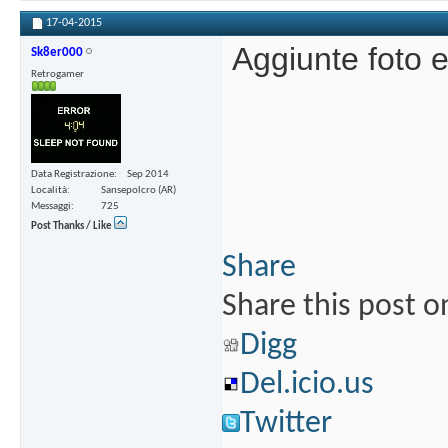
17-04-2015
Aggiunte foto 
Sk8er000
Retrogamer
Data Registrazione
Sep 2014
Località
Sansepolcro (AR)
Messaggi
725
Post Thanks / Like
Share
Share this post o
Digg
Del.icio.us
Twitter