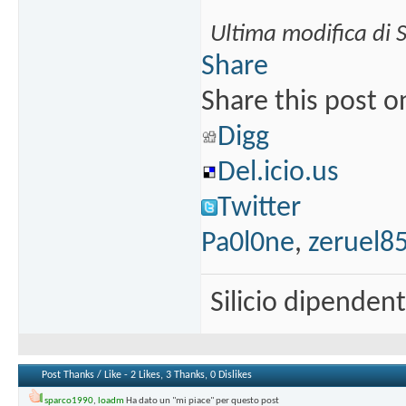
Ultima modifica di 
Share
Share this post o
Digg
Del.icio.us
Twitter
Pa0l0ne
,
zeruel8
Silicio dipenden
Post Thanks / Like - 2 Likes, 3 Thanks, 0 Dislikes
sparco1990
,
loadm
Ha dato un "mi piace" per questo post