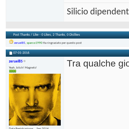
Silicio dipenden
Post Thanks / Like - 0 Likes, 2 Thanks, 0 Dislikes
zeruel85
,
sparco1990
Ha ringraziato per questo post
07-01-2016
Tra qualche gio
zeruel85
Yeah, bitch! Magnets!
Data Registrazione
Sep 2014