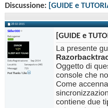
Discussione:
[GUIDE e TUTORIA
28-02-2015
Sk8er000
[GUIDE e TUTOR
Retrogamer
La presente gui
Razorbacktra
Data Registrazione
Sep 2014
Oggetto di que
Località
Sansepolcro (AR)
Messaggi
725
console che no
Post Thanks / Like
Come accennat
sincronizzazion
contiene due ti