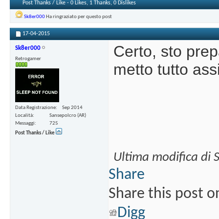
Post Thanks / Like - 0 Likes, 1 Thanks, 0 Dislikes
Sk8er000
Ha ringraziato per questo post
17-04-2015
Certo, sto pre
Sk8er000
Retrogamer
metto tutto as
Data Registrazione
Sep 2014
Località
Sansepolcro (AR)
Messaggi
725
Post Thanks / Like
Ultima modifica di 
Share
Share this post o
Digg