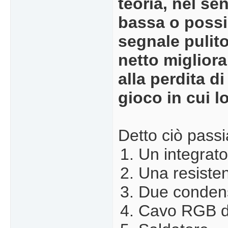
teoria, nel s
bassa o possib
segnale pulito
netto miglior
alla perdita d
gioco in cui 
Detto ciò passi
Un integrat
Una resiste
Due condens
Cavo RGB de