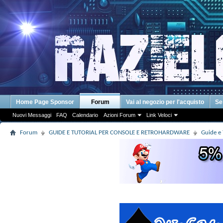
Home Page Sponsor
Forum
Vai al negozio per l'acquisto
Se
Nuovi Messaggi
FAQ
Calendario
Azioni Forum
Link Veloci
Forum
GUIDE E TUTORIAL PER CONSOLE E RETROHARDWARE
Guide e