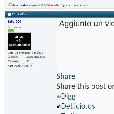
Razorbacktrack
,
sparco1990
,
Pa0l0ne
Ha ringraziato per questo post
17-04-2015
Aggiunto un vi
Sk8er000
Retrogamer
Data Registrazione
Sep 2014
Località
Sansepolcro (AR)
Messaggi
725
Post Thanks / Like
Share
Share this post o
Digg
Del.icio.us