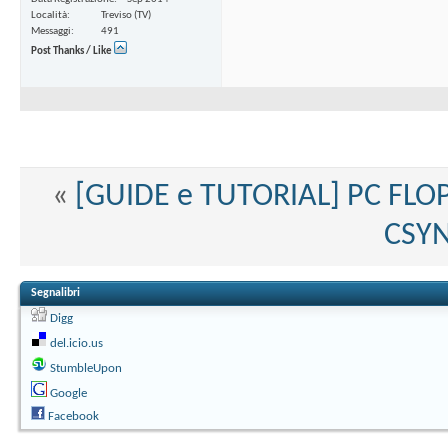
Località
Treviso (TV)
Messaggi
491
Post Thanks / Like
«
[GUIDE e TUTORIAL] PC FLO
CSYN
Segnalibri
Digg
del.icio.us
StumbleUpon
Google
Facebook