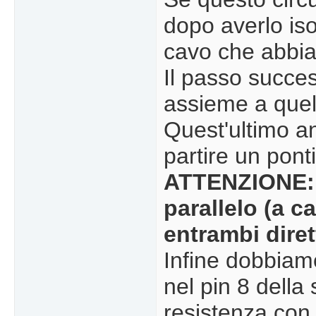
dopo averlo isol
cavo che abbi
Il passo succe
assieme a quell
Quest'ultimo an
partire un pont
ATTENZIONE: 
parallelo (a c
entrambi diret
Infine dobbiam
nel pin 8 della
resistenza con i