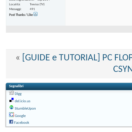
Località
Treviso (TV)
Messaggi
491
Post Thanks / Like
«
[GUIDE e TUTORIAL] PC FLO
CSYN
Segnalibri
Digg
del.icio.us
StumbleUpon
Google
Facebook