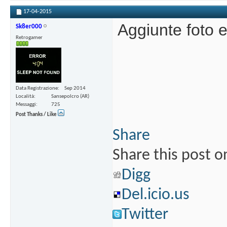
17-04-2015
Aggiunte foto 
Sk8er000
Retrogamer
Data Registrazione
Sep 2014
Località
Sansepolcro (AR)
Messaggi
725
Post Thanks / Like
Share
Share this post o
Digg
Del.icio.us
Twitter