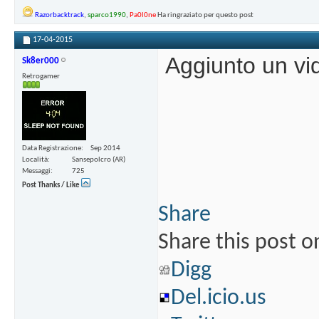
Razorbacktrack
,
sparco1990
,
Pa0l0ne
Ha ringraziato per questo post
17-04-2015
Aggiunto un vi
Sk8er000
Retrogamer
Data Registrazione
Sep 2014
Località
Sansepolcro (AR)
Messaggi
725
Post Thanks / Like
Share
Share this post o
Digg
Del.icio.us