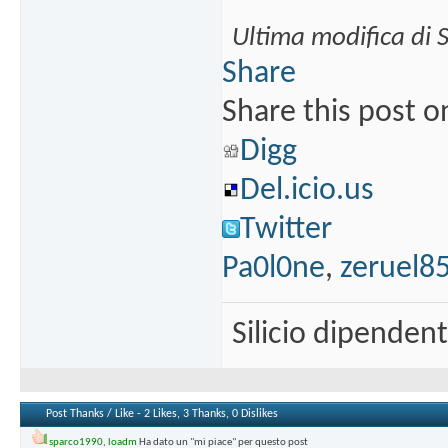
Ultima modifica di 
Share
Share this post o
Digg
Del.icio.us
Twitter
Pa0l0ne
,
zeruel8
Silicio dipenden
Post Thanks / Like - 2 Likes, 3 Thanks, 0 Dislikes
sparco1990
,
loadm
Ha dato un "mi piace" per questo post