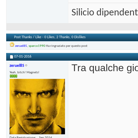
Silicio dipenden
Post Thanks / Like - 0 Likes, 2 Thanks, 0 Dislikes
zeruel85
,
sparco1990
Ha ringraziato per questo post
07-01-2016
Tra qualche gio
zeruel85
Yeah, bitch! Magnets!
Data Registrazione
Sep 2014