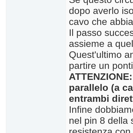
dopo averlo isol
cavo che abbi
Il passo succe
assieme a quell
Quest'ultimo an
partire un pont
ATTENZIONE: 
parallelo (a c
entrambi diret
Infine dobbiam
nel pin 8 della
resistenza con i