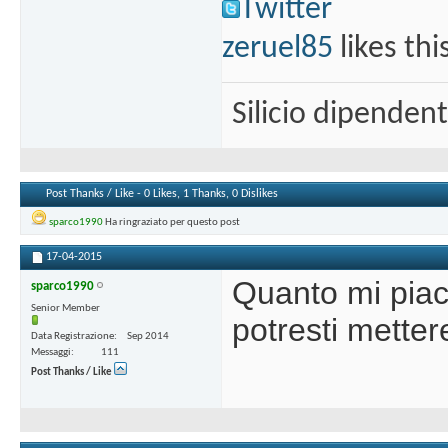
Twitter
zeruel85
likes thi
Silicio dipenden
Post Thanks / Like - 0 Likes, 1 Thanks, 0 Dislikes
sparco1990
Ha ringraziato per questo post
17-04-2015
Quanto mi pia
sparco1990
Senior Member
potresti metter
Data Registrazione
Sep 2014
Messaggi
111
Post Thanks / Like