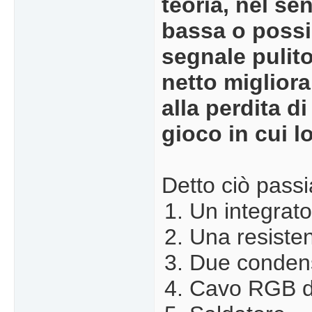
teoria, nel s
bassa o possib
segnale pulito
netto miglior
alla perdita d
gioco in cui 
Detto ciò passi
Un integrat
Una resiste
Due condens
Cavo RGB de