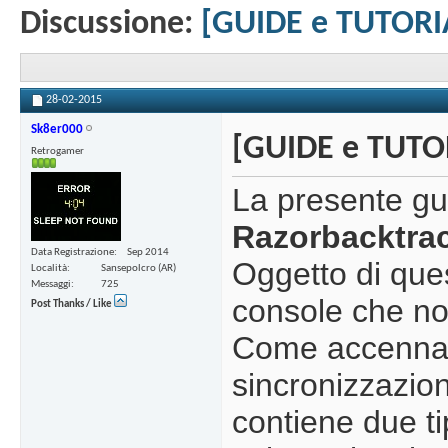
Discussione:
[GUIDE e TUTORIA
28-02-2015
Sk8er000
[GUIDE e TUTOR
Retrogamer
La presente gui
Razorbacktra
Data Registrazione
Sep 2014
Oggetto di que
Località
Sansepolcro (AR)
Messaggi
725
console che no
Post Thanks / Like
Come accennat
sincronizzazion
contiene due ti