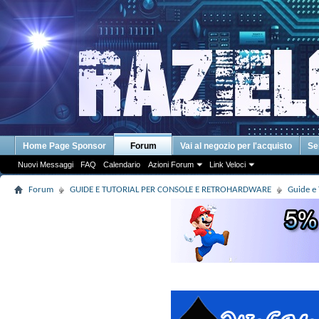
Home Page Sponsor
Forum
Vai al negozio per l'acquisto
Se
Nuovi Messaggi
FAQ
Calendario
Azioni Forum
Link Veloci
Forum
GUIDE E TUTORIAL PER CONSOLE E RETROHARDWARE
Guide e