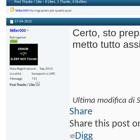
Post Thanks / Like - 0 Likes, 1 Thanks, 0 Dislikes
Sk8er000
Ha ringraziato per questo post
17-04-2015
Certo, sto pre
Sk8er000
Retrogamer
metto tutto as
Data Registrazione
Sep 2014
Località
Sansepolcro (AR)
Messaggi
725
Post Thanks / Like
Ultima modifica di 
Share
Share this post o
Digg