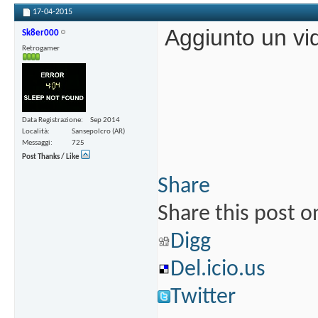
17-04-2015
Aggiunto un vi
Sk8er000
Retrogamer
Data Registrazione
Sep 2014
Località
Sansepolcro (AR)
Messaggi
725
Post Thanks / Like
Share
Share this post o
Digg
Del.icio.us
Twitter