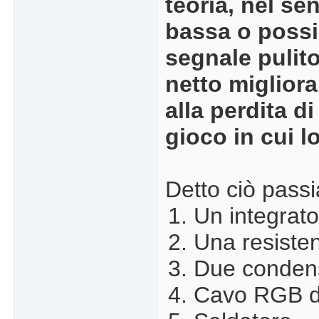
teoria, nel s
bassa o possib
segnale pulito
netto miglior
alla perdita d
gioco in cui 
Detto ciò passi
Un integrat
Una resiste
Due condens
Cavo RGB de