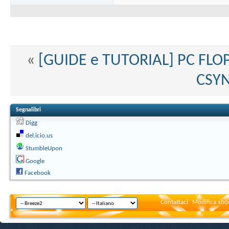
«
[GUIDE e TUTORIAL] PC FLO
CSYN
Segnalibri
Digg
del.icio.us
StumbleUpon
Google
Facebook
Contattaci
Modifica xbox