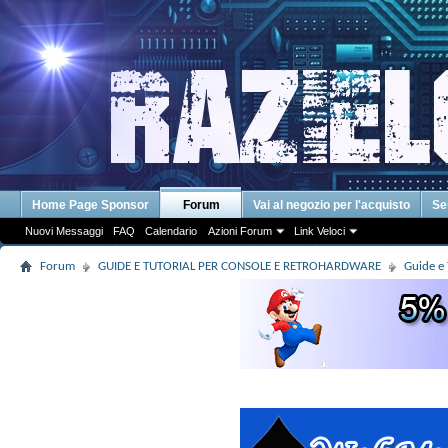
Home Page Sponsor
Forum
Vai al negozio per l'acquisto
Se
Nuovi Messaggi
FAQ
Calendario
Azioni Forum
Link Veloci
Forum
GUIDE E TUTORIAL PER CONSOLE E RETROHARDWARE
Guide e