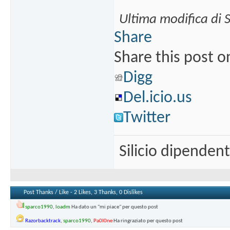
Ultima modifica di 
Share
Share this post o
Digg
Del.icio.us
Twitter
Silicio dipenden
Post Thanks / Like - 2 Likes, 3 Thanks, 0 Dislikes
sparco1990
,
loadm
Ha dato un "mi piace" per questo post
Razorbacktrack
,
sparco1990
,
Pa0l0ne
Ha ringraziato per questo post