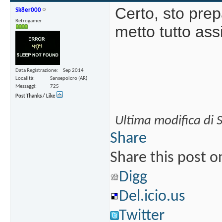
Certo, sto pre
Sk8er000
Retrogamer
metto tutto as
Data Registrazione
Sep 2014
Località
Sansepolcro (AR)
Messaggi
725
Post Thanks / Like
Ultima modifica di 
Share
Share this post o
Digg
Del.icio.us
Twitter