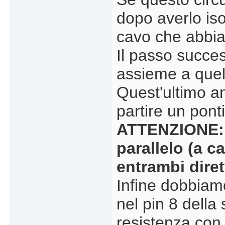
dopo averlo isol
cavo che abbi
Il passo succe
assieme a quell
Quest'ultimo an
partire un pont
ATTENZIONE: 
parallelo (a c
entrambi diret
Infine dobbiam
nel pin 8 della
resistenza con i