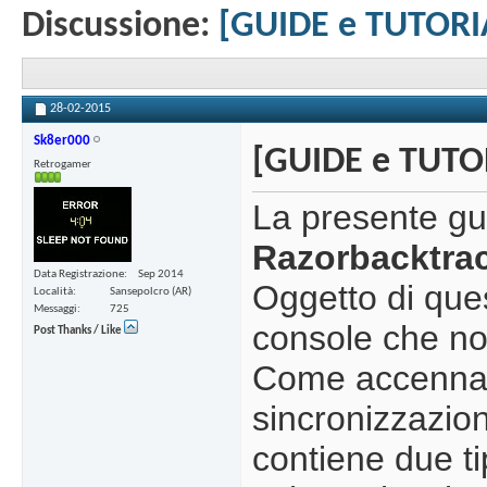
Discussione:
[GUIDE e TUTORIA
28-02-2015
Sk8er000
[GUIDE e TUTOR
Retrogamer
La presente gui
Razorbacktra
Data Registrazione
Sep 2014
Oggetto di que
Località
Sansepolcro (AR)
Messaggi
725
console che no
Post Thanks / Like
Come accennat
sincronizzazion
contiene due ti