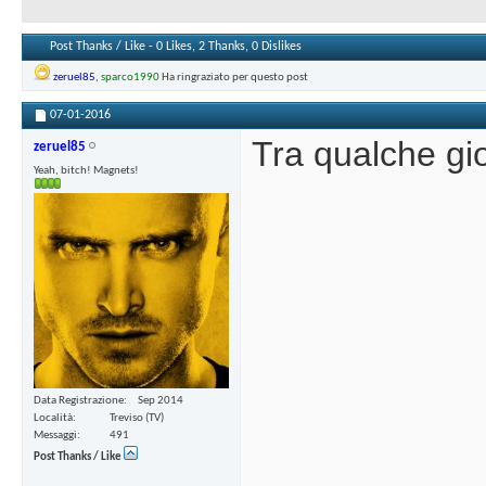
Post Thanks / Like - 0 Likes, 2 Thanks, 0 Dislikes
zeruel85
,
sparco1990
Ha ringraziato per questo post
07-01-2016
Tra qualche gio
zeruel85
Yeah, bitch! Magnets!
Data Registrazione
Sep 2014
Località
Treviso (TV)
Messaggi
491
Post Thanks / Like