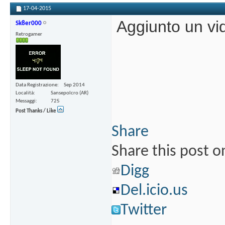
17-04-2015
Aggiunto un vi
Sk8er000
Retrogamer
Data Registrazione
Sep 2014
Località
Sansepolcro (AR)
Messaggi
725
Post Thanks / Like
Share
Share this post o
Digg
Del.icio.us
Twitter