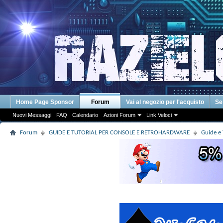
Home Page Sponsor
Forum
Vai al negozio per l'acquisto
Se
Nuovi Messaggi
FAQ
Calendario
Azioni Forum
Link Veloci
Forum
GUIDE E TUTORIAL PER CONSOLE E RETROHARDWARE
Guide e