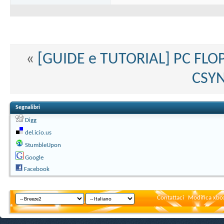
«
[GUIDE e TUTORIAL] PC FLO
CSYN
Segnalibri
Digg
del.icio.us
StumbleUpon
Google
Facebook
Contattaci
Modifica xbox