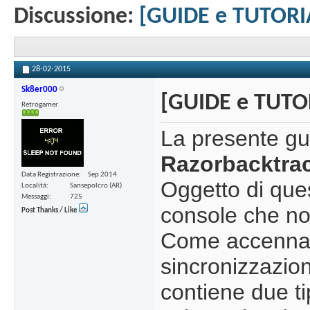
Discussione:
[GUIDE e TUTORIA
28-02-2015
Sk8er000
[GUIDE e TUTOR
Retrogamer
La presente gui
Razorbacktra
Data Registrazione
Sep 2014
Oggetto di que
Località
Sansepolcro (AR)
Messaggi
725
console che no
Post Thanks / Like
Come accennat
sincronizzazion
contiene due ti