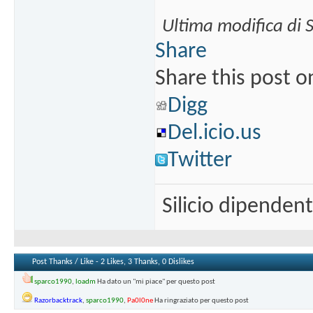
Ultima modifica di 
Share
Share this post o
Digg
Del.icio.us
Twitter
Silicio dipenden
Post Thanks / Like - 2 Likes, 3 Thanks, 0 Dislikes
sparco1990
,
loadm
Ha dato un "mi piace" per questo post
Razorbacktrack
,
sparco1990
,
Pa0l0ne
Ha ringraziato per questo post