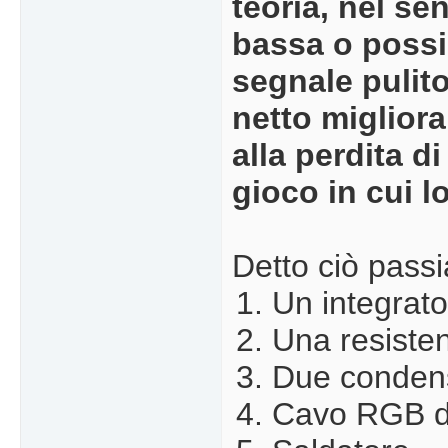
teoria, nel s
bassa o possib
segnale pulito
netto miglior
alla perdita d
gioco in cui 
Detto ciò passi
Un integrat
Una resiste
Due condens
Cavo RGB de