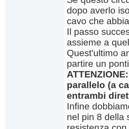
dopo averlo isol
cavo che abbi
Il passo succe
assieme a quell
Quest'ultimo an
partire un pont
ATTENZIONE: 
parallelo (a c
entrambi diret
Infine dobbiam
nel pin 8 della
resistenza con i