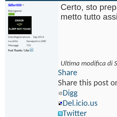
Certo, sto pre
Sk8er000
Retrogamer
metto tutto as
Data Registrazione
Sep 2014
Località
Sansepolcro (AR)
Messaggi
725
Post Thanks / Like
Ultima modifica di 
Share
Share this post o
Digg
Del.icio.us
Twitter