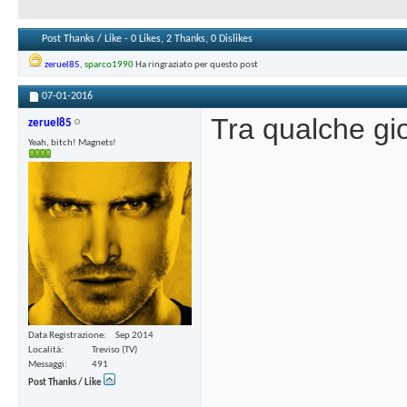
Post Thanks / Like - 0 Likes, 2 Thanks, 0 Dislikes
zeruel85
,
sparco1990
Ha ringraziato per questo post
07-01-2016
Tra qualche gio
zeruel85
Yeah, bitch! Magnets!
Data Registrazione
Sep 2014
Località
Treviso (TV)
Messaggi
491
Post Thanks / Like