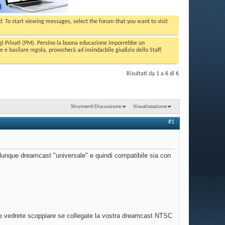
ed. To start viewing messages, select the forum that you want to visit
aggi Privati (PM). Persino la buona educazione imporrebbe un
basilare regola, provocherà ad insindacbile giudizio dello Staff,
Risultati da 1 a 6 di 6
Strumenti Discussione
Visualizzazione
#1
lunque dreamcast "universale" e quindi compatibile sia con
he vedrete scoppiare se collegate la vostra dreamcast NTSC