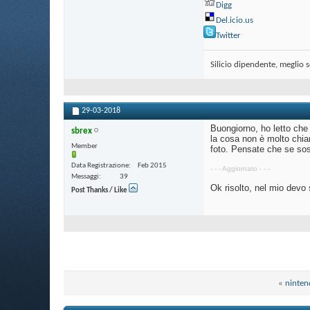
Digg
Del.icio.us
Twitter
Silicio dipendente, meglio 
29-03-2018
Buongiorno, ho letto che 
sbrex
la cosa non è molto chiar
Member
foto. Pensate che se sos
Data Registrazione
Feb 2015
- - - Aggiornato - - -
Messaggi
39
Ok risolto, nel mio devo 
Post Thanks / Like
«
ninten