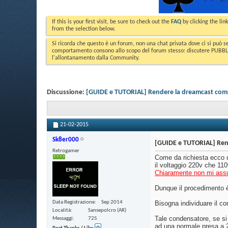
If this is your first visit, be sure to check out the
FAQ
by clicking the li
from the selection below.
Si ricorda che questo è un forum, non una chat privata dove ci si può s
comportamento consono allo scopo del forum stesso: discutere PUBBLICA
l'allontanamento dalla Community.
Discussione:
[GUIDE e TUTORIAL] Rendere la dreamcast comp
21-02-2015
Sk8er000
[GUIDE e TUTORIAL] Rend
Retrogamer
Come da richiesta ecco u
il voltaggio 220v che 110
Chiaramente non mi assum
Dunque il procedimento 
Data Registrazione
Sep 2014
Bisogna individuare il co
Località
Sansepolcro (AR)
Tale condensatore, se si
Messaggi
725
ad una normale presa a 