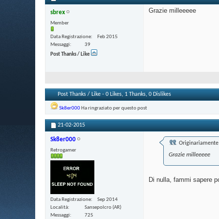
Grazie milleeeee
sbrex
Member
Data Registrazione
Feb 2015
Messaggi
39
Post Thanks / Like
Post Thanks / Like - 0 Likes, 1 Thanks, 0 Dislikes
Sk8er000
Ha ringraziato per questo post
21-02-2015
Sk8er000
Originariamente 
Retrogamer
Grazie milleeeee
Di nulla, fammi sapere 
Data Registrazione
Sep 2014
Località
Sansepolcro (AR)
Messaggi
725