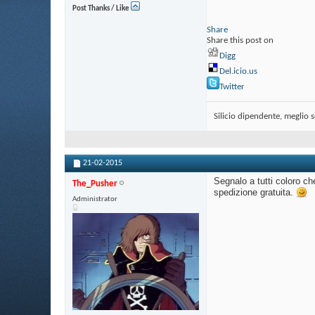
Post Thanks / Like
Share
Share this post on
Digg
Del.icio.us
Twitter
Silicio dipendente, meglio 
21-02-2015
Segnalo a tutti coloro 
The_Pusher
spedizione gratuita.
Administrator