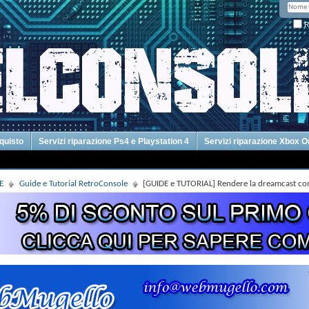
R
cquisto
Servizi riparazione Ps4 e Playstation 4
Servizi riparazione Xbox 
E
Guide e Tutorial RetroConsole
[GUIDE e TUTORIAL] Rendere la dreamcast co