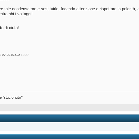
re tale condensatore e sostituirlo, facendo attenzione a rispettare la polarità
entrambi i voltaggi!
to di aiuto!
1-02-2015 alle
15:27
se "stagionato"