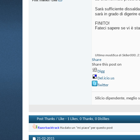
Post Thanks / Like
Sarà sufficiente dissalda
sarà in grado di digerire 
FINITO!
Fateci sapere se vi è sta
Ultima modifica di Sk8er000; 2
Share
Share this post on
Digg
Del.icio.us
Twitter
Silicio dipendente, meglio 
Post Thanks / Like - 1 Likes, 0 Thanks, 0 Dislikes
Razorbacktrack
Ha dato un "mi piace" per questo post
21-02-2015