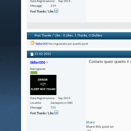
Data Registrazione
Sep 2014
Messaggi
219
Post Thanks / Like
Post Thanks / Like - 0 Likes, 1 Thanks, 0 Dislikes
Sk8er000
Ha ringraziato per questo post
21-02-2015
Costano quasi quanto il
Sk8er000
Retrogamer
Data Registrazione
Sep 2014
Località
Sansepolcro (AR)
Messaggi
725
Post Thanks / Like
Share
Share this post on