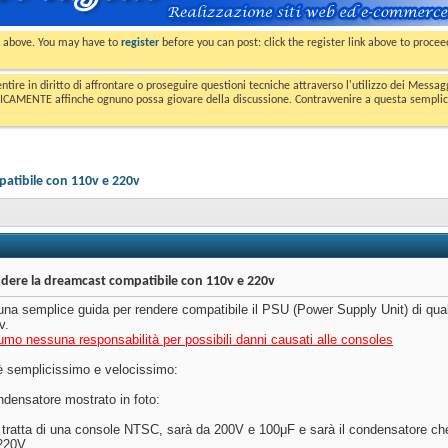
nk above. You may have to
register
before you can post: click the register link above to proce
entire in diritto di affrontare o proseguire questioni tecniche attraverso l'utilizzo dei Mess
MENTE affinche ognuno possa giovare della discussione. Contravvenire a questa semplice e 
atibile con 110v e 220v
ere la dreamcast compatibile con 110v e 220v
na semplice guida per rendere compatibile il PSU (Power Supply Unit) di qua
v.
o nessuna responsabilità per possibili danni causati alle consoles
è semplicissimo e velocissimo:
ndensatore mostrato in foto:
 tratta di una console NTSC, sarà da 200V e 100μF e sarà il condensatore c
220V.