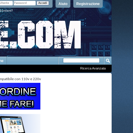
Aiuto
Registrazione
icordami?
One
Ricerca Avanzata
mpatibile con 110v e 220v