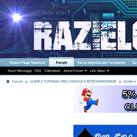
Home Page Sponsor
Forum
Vai al negozio per l'acquisto
Se
Nuovi Messaggi
FAQ
Calendario
Azioni Forum
Link Veloci
Forum
GUIDE E TUTORIAL PER CONSOLE E RETROHARDWARE
Guide e 