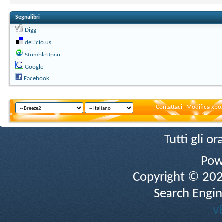
Segnalibri
Digg
del.icio.us
StumbleUpon
Google
Facebook
Contattaci
Modifica xbox
Tutti gli 
Pow
Copyright © 2026 
Search Engin
v