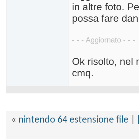
in altre foto. 
possa fare da
- - - Aggiornato - - -
Ok risolto, nel
cmq.
«
nintendo 64 estensione file
|