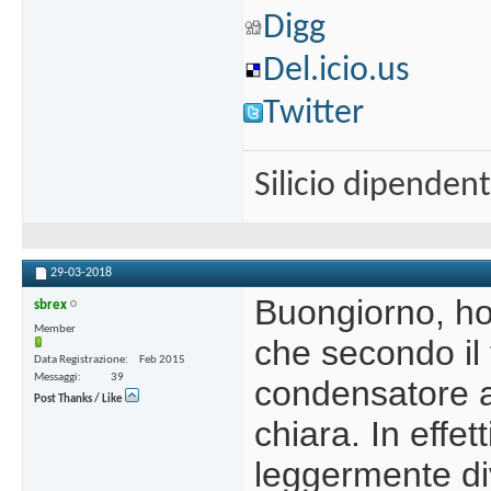
Digg
Del.icio.us
Twitter
Silicio dipenden
29-03-2018
Buongiorno, ho 
sbrex
Member
che secondo il 
Data Registrazione
Feb 2015
Messaggi
39
condensatore a
Post Thanks / Like
chiara. In effe
leggermente div