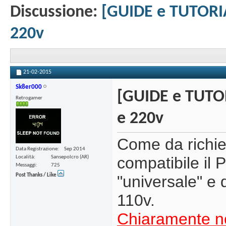
Discussione:
[GUIDE e TUTORIA
220v
21-02-2015
Sk8er000
[GUIDE e TUTOR
Retrogamer
e 220v
Come da richie
Data Registrazione
Sep 2014
compatibile il
Località
Sansepolcro (AR)
Messaggi
725
Post Thanks / Like
"universale" e 
110v.
Chiaramente no