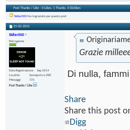
Post Thanks / Like - 0 Likes, 1 Thanks, 0 Dislikes
Sk8er000
Ha ringraziato per questo post
21-02-2015
Sk8er000
Originariame
Retrogamer
Grazie millee
Di nulla, famm
Data Registrazione
Sep 2014
Località
Sansepolcro (AR)
Messaggi
725
Post Thanks / Like
Share
Share this post o
Digg