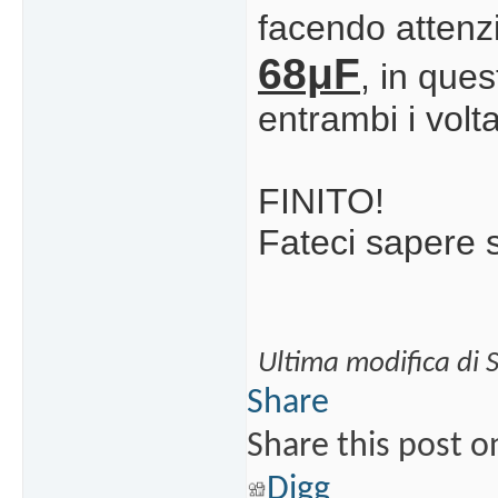
facendo attenzi
68μF
, in que
entrambi i volt
FINITO!
Fateci sapere se
Ultima modifica di 
Share
Share this post o
Digg