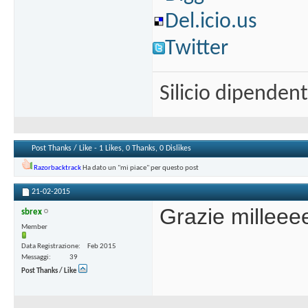
Del.icio.us
Twitter
Silicio dipenden
Post Thanks / Like - 1 Likes, 0 Thanks, 0 Dislikes
Razorbacktrack
Ha dato un "mi piace" per questo post
21-02-2015
Grazie milleee
sbrex
Member
Data Registrazione
Feb 2015
Messaggi
39
Post Thanks / Like