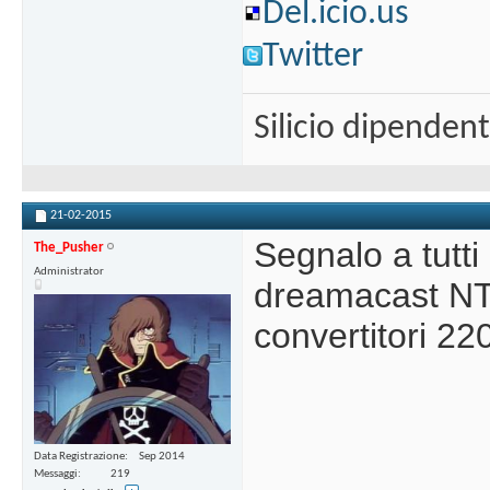
Del.icio.us
Twitter
Silicio dipenden
21-02-2015
Segnalo a tutti
The_Pusher
Administrator
dreamacast NT
convertitori 2
Data Registrazione
Sep 2014
Messaggi
219