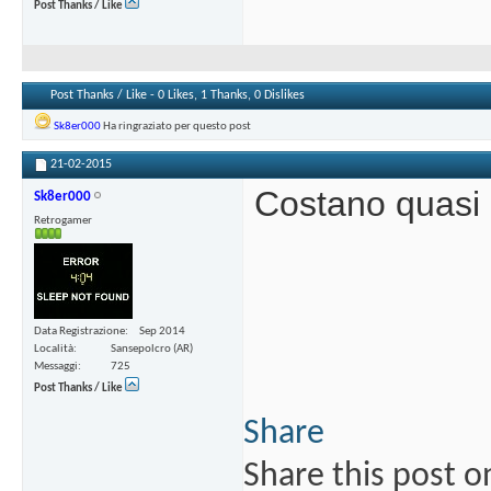
Post Thanks / Like
Post Thanks / Like - 0 Likes, 1 Thanks, 0 Dislikes
Sk8er000
Ha ringraziato per questo post
21-02-2015
Costano quasi 
Sk8er000
Retrogamer
Data Registrazione
Sep 2014
Località
Sansepolcro (AR)
Messaggi
725
Post Thanks / Like
Share
Share this post o