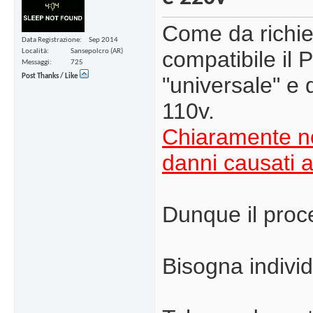
Come da richie
Data Registrazione
Sep 2014
compatibile il
Località
Sansepolcro (AR)
Messaggi
725
Post Thanks / Like
"universale" e 
110v.
Chiaramente no
danni causati a
Dunque il proc
Bisogna individ