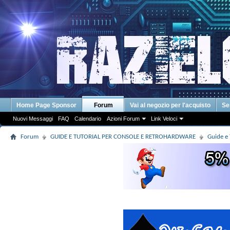
Home Page Sponsor
Forum
Vai al negozio per l'acquisto
Se
Nuovi Messaggi
FAQ
Calendario
Azioni Forum
Link Veloci
Forum
GUIDE E TUTORIAL PER CONSOLE E RETROHARDWARE
Guide e 