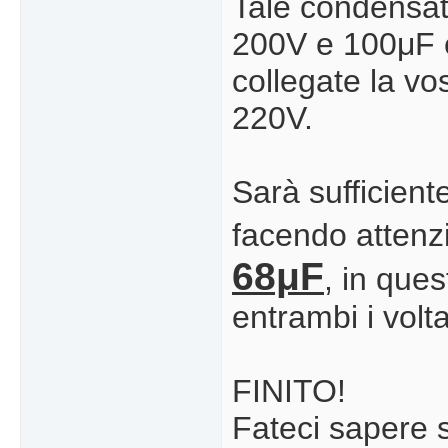
Tale condensat
200V e 100μF e
collegate la v
220V.
Sarà sufficient
facendo attenzi
68μF
, in que
entrambi i volt
FINITO!
Fateci sapere se