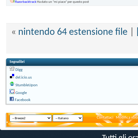
Razorbacktrack
Ha dato un "mi piace" per questo post
«
nintendo 64 estensione file
|
Segnalibri
Digg
del.icio.us
StumbleUpon
Google
Facebook
Contattaci
Modifica xbox