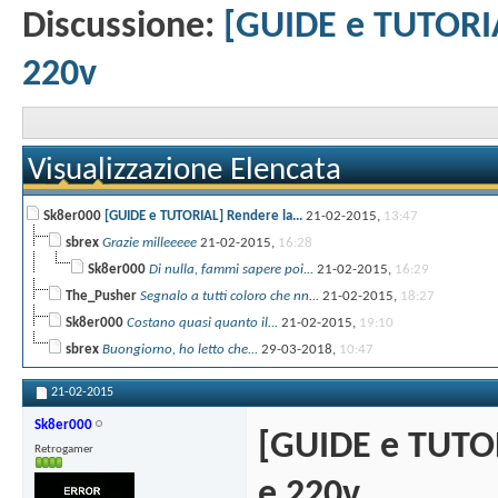
Discussione:
[GUIDE e TUTORIA
220v
Visualizzazione Elencata
Sk8er000
[GUIDE e TUTORIAL] Rendere la...
21-02-2015,
13:47
sbrex
Grazie milleeeee
21-02-2015,
16:28
Sk8er000
Di nulla, fammi sapere poi...
21-02-2015,
16:29
The_Pusher
Segnalo a tutti coloro che nn...
21-02-2015,
18:27
Sk8er000
Costano quasi quanto il...
21-02-2015,
19:10
sbrex
Buongiorno, ho letto che...
29-03-2018,
10:47
21-02-2015
Sk8er000
[GUIDE e TUTOR
Retrogamer
e 220v