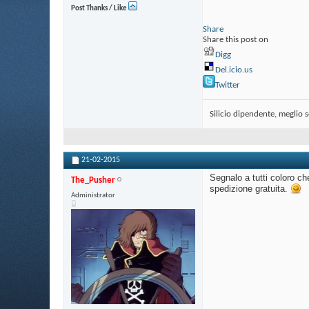
Post Thanks / Like
Share
Share this post on
Digg
Del.icio.us
Twitter
Silicio dipendente, meglio 
21-02-2015
Segnalo a tutti coloro 
The_Pusher
spedizione gratuita.
Administrator