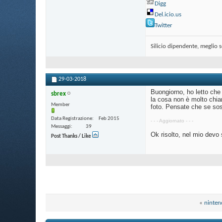
Digg
Del.icio.us
Twitter
Silicio dipendente, meglio 
29-03-2018
Buongiorno, ho letto che 
sbrex
la cosa non è molto chiar
Member
foto. Pensate che se sos
Data Registrazione
Feb 2015
- - - Aggiornato - - -
Messaggi
39
Ok risolto, nel mio devo 
Post Thanks / Like
«
ninten