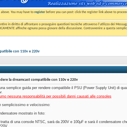
nk above. You may have to
register
before you can post: click the register link above to proce
entire in diritto di affrontare o proseguire questioni tecniche attraverso l'utilizzo dei Mess
MENTE affinche ognuno possa giovare della discussione. Contravvenire a questa semplice e 
atibile con 110v e 220v
ere la dreamcast compatibile con 110v e 220v
na semplice guida per rendere compatibile il PSU (Power Supply Unit) di qua
v.
o nessuna responsabilità per possibili danni causati alle consoles
è semplicissimo e velocissimo:
ndensatore mostrato in foto:
 tratta di una console NTSC, sarà da 200V e 100μF e sarà il condensatore c
220V.