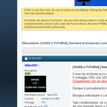
If this is your first visit, be sure to check out the
FAQ
by clicking the li
from the selection below.
Si ricorda che questo è un forum, non una chat privata dove ci si può s
comportamento consono allo scopo del forum stesso: discutere PUBBLICA
l'allontanamento dalla Community.
Discussione:
[GUIDE e TUTORIAL] Rendere la dreamcast comp
21-02-2015
Sk8er000
[GUIDE e TUTORIAL] Rend
Retrogamer
Come da richiesta ecco u
il voltaggio 220v che 110
Chiaramente non mi assum
Dunque il procedimento 
Data Registrazione
Sep 2014
Bisogna individuare il co
Località
Sansepolcro (AR)
Tale condensatore, se si
Messaggi
725
ad una normale presa a 