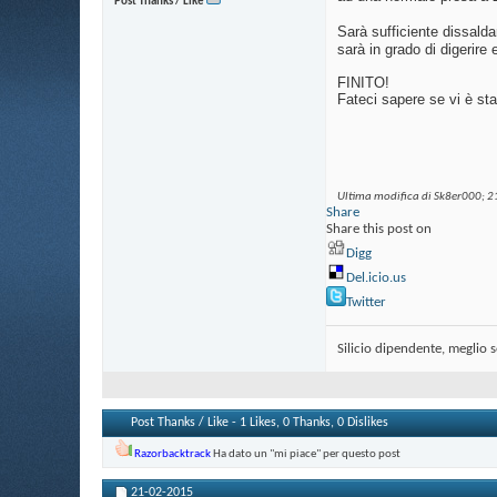
Post Thanks / Like
Sarà sufficiente dissalda
sarà in grado di digerire 
FINITO!
Fateci sapere se vi è sta
Ultima modifica di Sk8er000; 2
Share
Share this post on
Digg
Del.icio.us
Twitter
Silicio dipendente, meglio 
Post Thanks / Like - 1 Likes, 0 Thanks, 0 Dislikes
Razorbacktrack
Ha dato un "mi piace" per questo post
21-02-2015