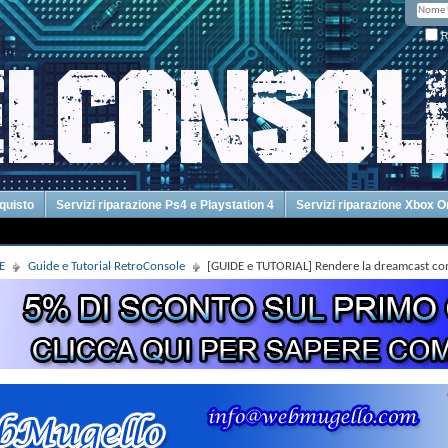
R
cquisto
Servizi riparazione Ps4 e Playstation 4
Servizi riparazione Xbox 
E
Guide e Tutorial RetroConsole
[GUIDE e TUTORIAL] Rendere la dreamcast co