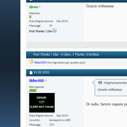
Grazie milleeeee
sbrex
Member
Data Registrazione
Feb 2015
Messaggi
39
Post Thanks / Like
Post Thanks / Like - 0 Likes, 1 Thanks, 0 Dislikes
Sk8er000
Ha ringraziato per questo post
21-02-2015
Sk8er000
Originariamente 
Retrogamer
Grazie milleeeee
Di nulla, fammi sapere 
Data Registrazione
Sep 2014
Località
Sansepolcro (AR)
Messaggi
725