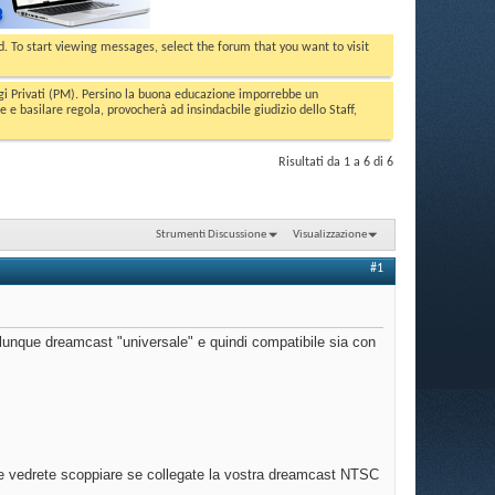
ed. To start viewing messages, select the forum that you want to visit
aggi Privati (PM). Persino la buona educazione imporrebbe un
basilare regola, provocherà ad insindacbile giudizio dello Staff,
Risultati da 1 a 6 di 6
Strumenti Discussione
Visualizzazione
#1
lunque dreamcast "universale" e quindi compatibile sia con
he vedrete scoppiare se collegate la vostra dreamcast NTSC