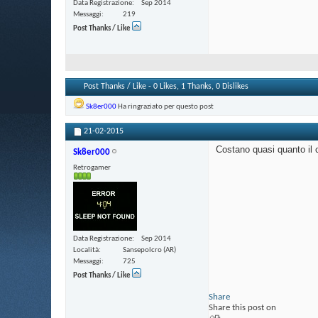
Data Registrazione
Sep 2014
Messaggi
219
Post Thanks / Like
Post Thanks / Like - 0 Likes, 1 Thanks, 0 Dislikes
Sk8er000
Ha ringraziato per questo post
21-02-2015
Costano quasi quanto il
Sk8er000
Retrogamer
Data Registrazione
Sep 2014
Località
Sansepolcro (AR)
Messaggi
725
Post Thanks / Like
Share
Share this post on