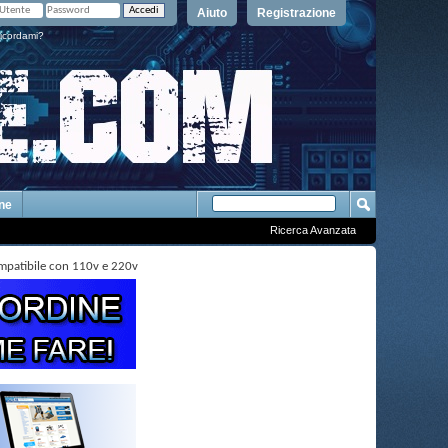
Aiuto
Registrazione
icordami?
One
Ricerca Avanzata
mpatibile con 110v e 220v