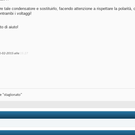
re tale condensatore e sostituirlo, facendo attenzione a rispettare la polarità
entrambi i voltaggi!
to di aiuto!
1-02-2015 alle
15:27
se "stagionato"