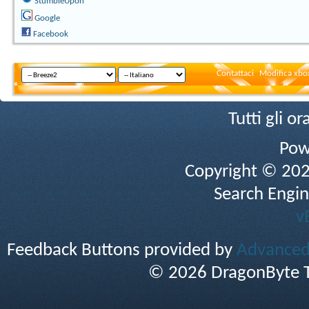
StumbleUpon
Google
Facebook
Contattaci
Modifica xbox
Tutti gli 
Pow
Copyright © 2026 
Search Engin
v
Feedback Buttons provided by
Advanced 
© 2026 DragonByte T