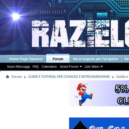
Home Page Sponsor
Forum
Vai al negozio per l'acquisto
Se
Nuovi Messaggi
FAQ
Calendario
Azioni Forum
Link Veloci
Forum
GUIDE E TUTORIAL PER CONSOLE E RETROHARDWARE
Guide e