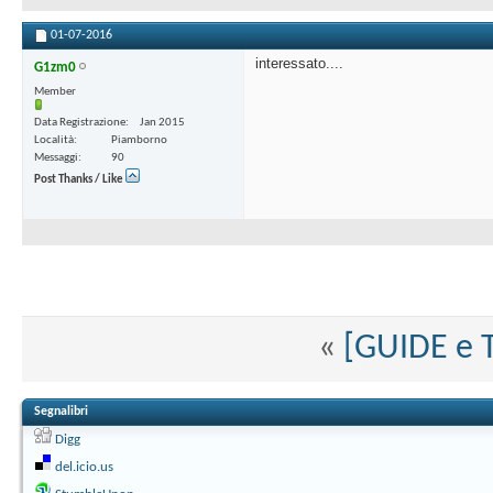
01-07-2016
interessato....
G1zm0
Member
Data Registrazione
Jan 2015
Località
Piamborno
Messaggi
90
Post Thanks / Like
«
[GUIDE e 
Segnalibri
Digg
del.icio.us