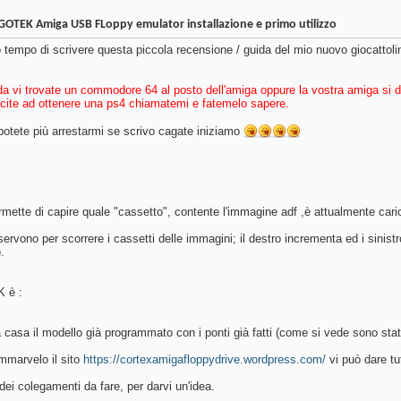
OTEK Amiga USB FLoppy emulator installazione e primo utilizzo
o tempo di scrivere questa piccola recensione / guida del mio nuovo giocattoli
 vi trovate un commodore 64 al posto dell'amiga oppure la vostra amiga si di
scite ad ottenere una ps4 chiamatemi e fatemelo sapere.
otete più arrestarmi se scrivo cagate iniziamo
mette di capire quale "cassetto", contente l'immagine adf ,è attualmente cari
ervono per scorrere i cassetti delle immagini; il destro incrementa ed i sinistro
.
K è :
 casa il modello già programmato con i ponti già fatti (come si vede sono stati
mmarvelo il sito
https://cortexamigafloppydrive.wordpress.com/
vi può dare tu
ei colegamenti da fare, per darvi un'idea.