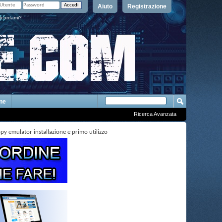
Aiuto
Registrazione
icordami?
One
Ricerca Avanzata
 emulator installazione e primo utilizzo