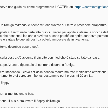
i serve una guida su come programmare il GOTEK qui
https://cortexamigaflop
re l'amiga svitando le poche viti che trovate sul retro e procedere all'apertura.
posti sul retro nella parte alta quindi il verso per aprirla è alzare la scocca da
che contiene i led che è avvitato al case perchè se aprite con forza potreste s
e e svitate le due viti così da poterlo rimuovere definitivamente.
'interno dovrebbe essere così:
sulla destra c'è appunto il circuito con i led che è stato svitato dal case.
sua posizione e riponetela al contrario davanti all'amiga.
e staccando il cavo flat dalla scheda madre ma fate moltissima attenzione perc
namento e di sprecare il bonus bestemmie per i prossimi 20 anni...
 floppy:
con alimentazione e bus.
ione, il bus e rimuovete il floppy dall'amiga.