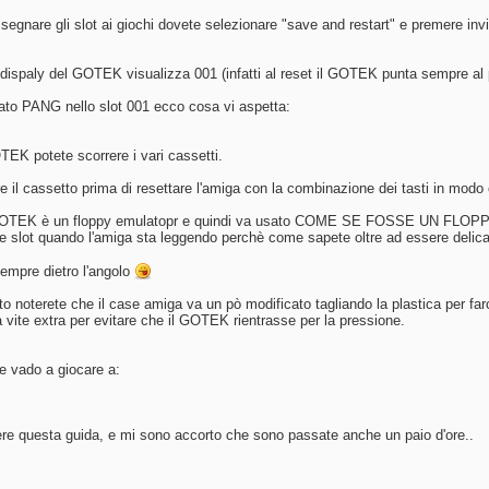
segnare gli slot ai giochi dovete selezionare "save and restart" e premere invio
il dispaly del GOTEK visualizza 001 (infatti al reset il GOTEK punta sempre al
to PANG nello slot 001 ecco cosa vi aspetta:
TEK potete scorrere i vari cassetti.
e il cassetto prima di resettare l'amiga con la combinazione dei tasti in modo ch
 GOTEK è un floppy emulatopr e quindi va usato COME SE FOSSE UN FLOPPY p
re slot quando l'amiga sta leggendo perchè come sapete oltre ad essere delic
sempre dietro l'angolo
to noterete che il case amiga va un pò modificato tagliando la plastica per farc
 vite extra per evitare che il GOTEK rientrasse per la pressione.
he vado a giocare a:
vere questa guida, e mi sono accorto che sono passate anche un paio d'ore..