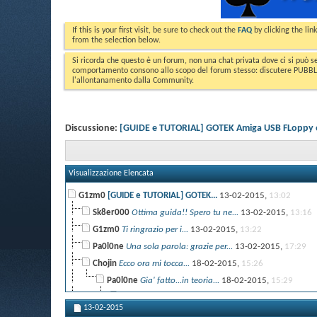
If this is your first visit, be sure to check out the
FAQ
by clicking the li
from the selection below.
Si ricorda che questo è un forum, non una chat privata dove ci si può s
comportamento consono allo scopo del forum stesso: discutere PUBBLICA
l'allontanamento dalla Community.
Discussione:
[GUIDE e TUTORIAL] GOTEK Amiga USB FLoppy emu
Visualizzazione Elencata
G1zm0
[GUIDE e TUTORIAL] GOTEK...
13-02-2015,
13:02
Sk8er000
Ottima guida!! Spero tu ne...
13-02-2015,
13:16
G1zm0
Ti ringrazio per i...
13-02-2015,
13:22
Pa0l0ne
Una sola parola: grazie per...
13-02-2015,
17:29
Chojin
Ecco ora mi tocca...
18-02-2015,
15:26
Pa0l0ne
Gia' fatto...in teoria...
18-02-2015,
15:29
Chojin
Scusa Paolone ho letto solo...
19-02-2015,
2
13-02-2015
G1zm0
Pa0l0ne lo monti sull'amiga...
18-02-2015,
17:52