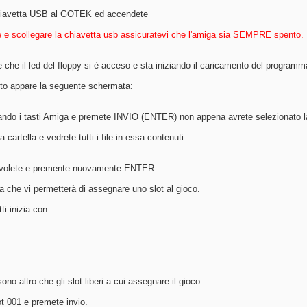
chiavetta USB al GOTEK ed accendete
 e scollegare la chiavetta usb assicuratevi che l'amiga sia SEMPRE spento.
e che il led del floppy si è acceso e sta iniziando il caricamento del prog
nto appare la seguente schermata:
ndo i tasti Amiga e premete INVIO (ENTER) non appena avrete selezionato l
 cartella e vedrete tutti i file in essa contenuti:
e volete e premente nuovamente ENTER.
a che vi permetterà di assegnare uno slot al gioco.
i inizia con:
ono altro che gli slot liberi a cui assegnare il gioco.
ot 001 e premete invio.