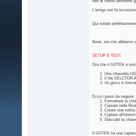
neri al centro altriment
L'amiga non fa eccezzione
Qui notate perfettamente 
Bene, ora che abbiamo col
SETUP E TEST
Ora che il GOTEK è insta
Una chiavetta US
Il file SELCTOR.AD
Un gioco in format
Ecco i passi da seguire:
Formattare la chi
Copiare nella Roo
Creare una sottoc
Copiare all'intern
Staccate la chiav
Il GOTEK ha una capienza 