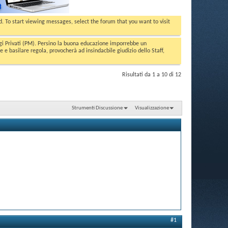
ed. To start viewing messages, select the forum that you want to visit
aggi Privati (PM). Persino la buona educazione imporrebbe un
basilare regola, provocherà ad insindacbile giudizio dello Staff,
Risultati da 1 a 10 di 12
Strumenti Discussione
Visualizzazione
#1