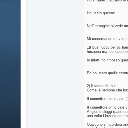
Ho sfruttato l'occasione 
Ho usato questo:
Nell'immagine si vede an
Mi raccomando se volete 
1)I bus floppy per pc han
funziona ma, conoscendo 
Io infatti ho rimosso que
Ed ho usato quella centr
2) Il verso del bus.
Come le persone che baz
Il connettore principale 
Il connettore principale 
Al giorno d'oggi (parlo 
una volta i bus erano st
Qualcuno si ricorderà anc