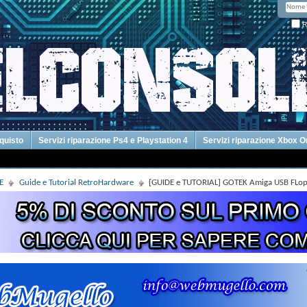
R
cquisto
Servizi riparazione Ps4 e Playstation 4
Servizi riparazione Xbox 
E
Guide e Tutorial RetroHardware
[GUIDE e TUTORIAL] GOTEK Amiga USB FLoppy