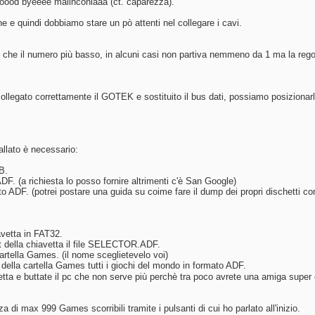
i goood byeeee malinconiaaa (ct. caparezza).
 e quindi dobbiamo stare un pò attenti nel collegare i cavi.
che il numero più basso, in alcuni casi non partiva nemmeno da 1 ma la regola
legato correttamente il GOTEK e sostituito il bus dati, possiamo posizionarlo 
llato è necessario:
B.
F. (a richiesta lo posso fornire altrimenti c'è San Google)
o ADF. (potrei postare una guida su coime fare il dump dei propri dischetti co
avetta in FAT32.
t della chiavetta il file SELECTOR.ADF.
artella Games. (il nome sceglietevelo voi)
o della cartella Games tutti i giochi del mondo in formato ADF.
etta e buttate il pc che non serve più perchè tra poco avrete una amiga super
di max 999 Games scorribili tramite i pulsanti di cui ho parlato all'inizio.