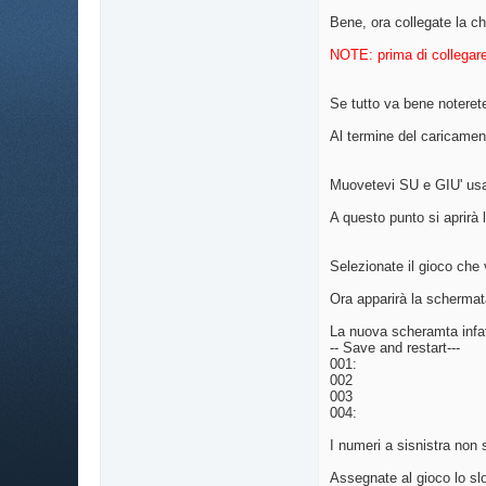
Bene, ora collegate la 
NOTE: prima di collegare
Se tutto va bene noteret
Al termine del caricame
Muovetevi SU e GIU' usa
A questo punto si aprirà la
Selezionate il gioco ch
Ora apparirà la schermat
La nuova scheramta infatt
-- Save and restart---
001:
002
003
004:
I numeri a sisnistra non s
Assegnate al gioco lo sl