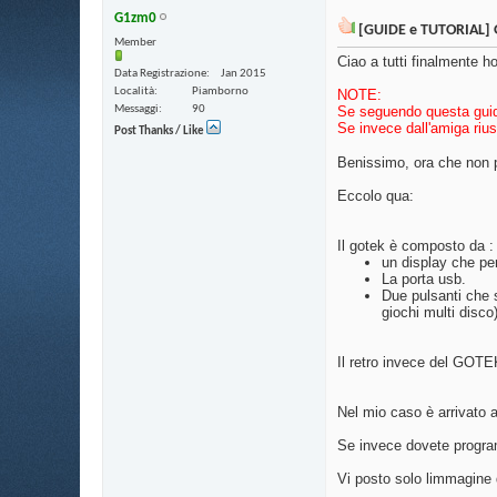
G1zm0
Chojin
Qualcuno vuole la mia Apollo...
18-02-2015,
18:02
[GUIDE e TUTORIAL] G
Member
Sk8er000
Sorvolando sulla qualità...
23-03-2015,
19:23
Ciao a tutti finalmente h
Data Registrazione
Jan 2015
Pa0l0ne
Prossimamente tutorial su...
30-06-2016,
11:11
Località
Piamborno
NOTE:
G1zm0
interessato....
01-07-2016,
12:46
Messaggi
90
Se seguendo questa guida
Se invece dall'amiga riu
Post Thanks / Like
Benissimo, ora che non p
Eccolo qua:
Il gotek è composto da :
un display che per
La porta usb.
Due pulsanti che s
giochi multi disco)
Il retro invece del GOTE
Nel mio caso è arrivato a
Se invece dovete progra
Vi posto solo limmagine d