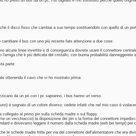
ed ho preso un bus da un pc, l'ho tagliato e l'ho sostituito perchè quello origi
che il disco fisso che cambiai a suo tempo sostituendolo con quello di un port
cambiare il bus con uno più recente fate attenzione a due cose:
no alcune linee invertite e di conseguenza dovrete usare il connettore central
l'amiga che è più delicata del cristallo, con buona probabilità danneggerete
sta parte:
ale ottenendo il cavo che vi ho mostrato prima:
zicano da un pò con i pc sapranno, i bus hanno un verso.
(l'uno) è segnato di un colore diverso; vedete infatti che nel mio caso è violace
va collegato al primo pin sulla scheda madre o sul floppy.
come un vecchiaccio) la disposizione dei pin o la forma del connettore impedi
andard e dovevamo leggere il numero dalla scheda madre (eeh bei tempi) per ca
he le schede madre fritte per via del connettore dell'alimentatore che era di