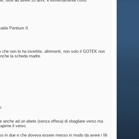
nale, oltre ad avere 20 anni, è estremamente corto.
atile Pentium II.
e che non le ha invertite, altrimenti, non solo il GOTEK non
 anche la scheda madre.
o.
sce anche ad un ebete (senza offesa) di sbagliare verso ma
pirne il verso.
viso in due e che doveva essere messo in modo da avere i fili