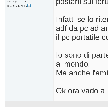
postarli sui for
Messaggi
90
Post Thanks / Like
Infatti se lo ri
adf da pc ad a
il pc portatile
Io sono di par
al mondo.
Ma anche l'ami
Ok ora vado a 