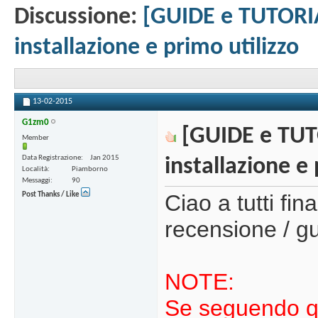
Discussione:
[GUIDE e TUTORI
installazione e primo utilizzo
13-02-2015
G1zm0
[GUIDE e TUT
Member
Data Registrazione
Jan 2015
installazione e 
Località
Piamborno
Messaggi
90
Ciao a tutti fi
Post Thanks / Like
recensione / gu
NOTE:
Se seguendo qu