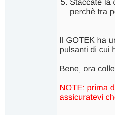
Staccate la 
perchè tra 
Il GOTEK ha un
pulsanti di cui h
Bene, ora coll
NOTE: prima di
assicuratevi c