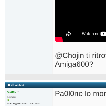
@Chojin ti rit
Amiga600?
18-02-2015
Pa0l0ne lo mon
G1zm0
Member
Data Registrazione
Jan 2015