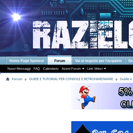
Home Page Sponsor
Forum
Vai al negozio per l'acquisto
Se
Nuovi Messaggi
FAQ
Calendario
Azioni Forum
Link Veloci
Forum
GUIDE E TUTORIAL PER CONSOLE E RETROHARDWARE
Guide e