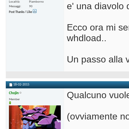
Località
Piamborno
e' una diavolo d
Messaggi
90
Post Thanks / Like
Ecco ora mi se
whdload..
Un passo alla v
18-02-2015
Qualcuno vuole
Chojin
Member
(ovviamente no