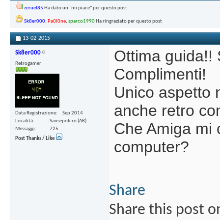
zeruel85
Ha dato un "mi piace" per questo post
Sk8er000
,
Pa0l0ne
,
sparco1990
Ha ringraziato per questo post
13-02-2015
Ottima guida!! 
Sk8er000
Retrogamer
Complimenti!
Unico aspetto 
anche retro co
Data Registrazione
Sep 2014
Località
Sansepolcro (AR)
Che Amiga mi c
Messaggi
725
Post Thanks / Like
computer?
Share
Share this post o