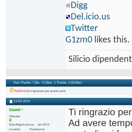
Digg
Del.icio.us
Twitter
G1zm0
likes this.
Silicio dipenden
Post Thanks / Like - 0 Likes, 1 Thanks, 0 Dislikes
Pa0l0ne
Ha ringraziato per questo post
13-02-2015
Ti ringrazio pe
G1zm0
Member
Ad avere tempo
Data Registrazione
Jan 2015
Località
Piamborno