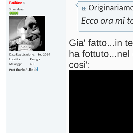
Pa0l0ne
Originariame
Shamalaya!
Ecco ora mi t
Gia' fatto...in 
ha fottuto...ne
Data Registrazione
Sep 2014
Località
Perugia
cosi':
Messaggi
680
Post Thanks / Like