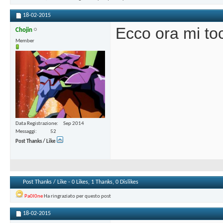
18-02-2015
Ecco ora mi toc
Chojin
Member
Data Registrazione
Sep 2014
Messaggi
52
Post Thanks / Like
Post Thanks / Like - 0 Likes, 1 Thanks, 0 Dislikes
Pa0l0ne
Ha ringraziato per questo post
18-02-2015