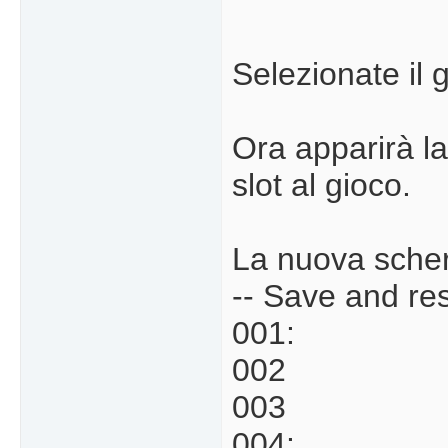
Selezionate il
Ora apparirà l
slot al gioco.
La nuova schera
-- Save and res
001:
002
003
004: