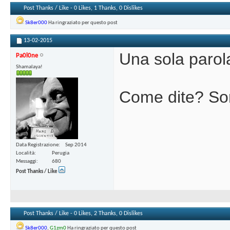
Post Thanks / Like - 0 Likes, 1 Thanks, 0 Dislikes
Sk8er000
Ha ringraziato per questo post
13-02-2015
Una sola parola
Pa0l0ne
Shamalaya!
Come dite? Son
Data Registrazione
Sep 2014
Località
Perugia
Messaggi
680
Post Thanks / Like
Post Thanks / Like - 0 Likes, 2 Thanks, 0 Dislikes
Sk8er000
,
G1zm0
Ha ringraziato per questo post