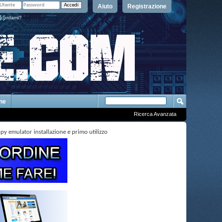
Aiuto
Registrazione
icordami?
One
Ricerca Avanzata
 emulator installazione e primo utilizzo