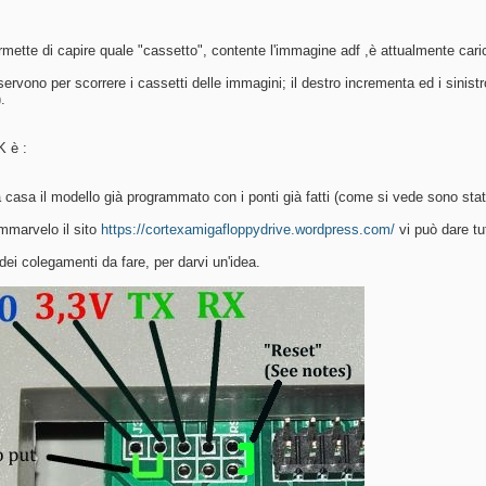
mette di capire quale "cassetto", contente l'immagine adf ,è attualmente cari
ervono per scorrere i cassetti delle immagini; il destro incrementa ed i sinistro
.
K è :
 casa il modello già programmato con i ponti già fatti (come si vede sono stati
mmarvelo il sito
https://cortexamigafloppydrive.wordpress.com/
vi può dare tu
ei colegamenti da fare, per darvi un'idea.