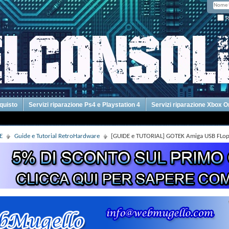
R
cquisto
Servizi riparazione Ps4 e Playstation 4
Servizi riparazione Xbox 
E
Guide e Tutorial RetroHardware
[GUIDE e TUTORIAL] GOTEK Amiga USB FLoppy