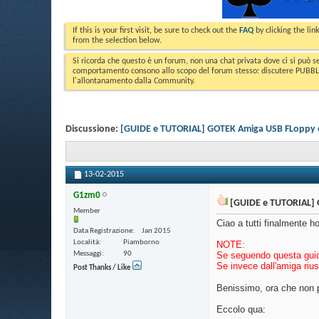
If this is your first visit, be sure to check out the
FAQ
by clicking the li
from the selection below.
Si ricorda che questo è un forum, non una chat privata dove ci si può s
comportamento consono allo scopo del forum stesso: discutere PUBBLICA
l'allontanamento dalla Community.
Discussione:
[GUIDE e TUTORIAL] GOTEK Amiga USB FLoppy emu
13-02-2015
G1zm0
[GUIDE e TUTORIAL] G
Member
Ciao a tutti finalmente h
Data Registrazione
Jan 2015
Località
Piamborno
NOTE:
Messaggi
90
Se seguendo questa guida
Se invece dall'amiga riu
Post Thanks / Like
Benissimo, ora che non p
Eccolo qua: