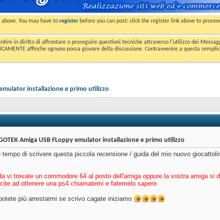
nk above. You may have to
register
before you can post: click the register link above to proce
entire in diritto di affrontare o proseguire questioni tecniche attraverso l'utilizzo dei Mess
MENTE affinche ognuno possa giovare della discussione. Contravvenire a questa semplice e 
lator installazione e primo utilizzo
OTEK Amiga USB FLoppy emulator installazione e primo utilizzo
o tempo di scrivere questa piccola recensione / guida del mio nuovo giocattoli
 vi trovate un commodore 64 al posto dell'amiga oppure la vostra amiga si di
scite ad ottenere una ps4 chiamatemi e fatemelo sapere.
otete più arrestarmi se scrivo cagate iniziamo