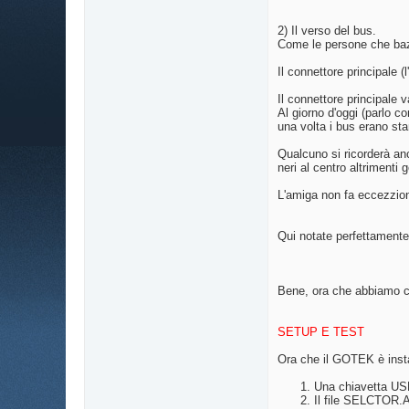
2) Il verso del bus.
Come le persone che baz
Il connettore principale 
Il connettore principale 
Al giorno d'oggi (parlo 
una volta i bus erano st
Qualcuno si ricorderà anc
neri al centro altriment
L'amiga non fa eccezzione
Qui notate perfettamente 
Bene, ora che abbiamo col
SETUP E TEST
Ora che il GOTEK è insta
Una chiavetta US
Il file SELCTOR.AD