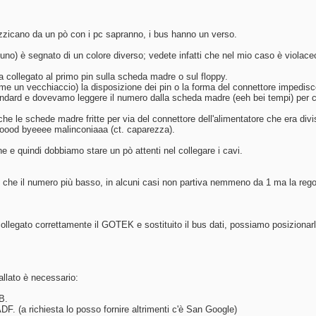
zicano da un pò con i pc sapranno, i bus hanno un verso.
(l'uno) è segnato di un colore diverso; vedete infatti che nel mio caso è violace
va collegato al primo pin sulla scheda madre o sul floppy.
come un vecchiaccio) la disposizione dei pin o la forma del connettore impedi
andard e dovevamo leggere il numero dalla scheda madre (eeh bei tempi) per ca
he le schede madre fritte per via del connettore dell'alimentatore che era di
i goood byeeee malinconiaaa (ct. caparezza).
 e quindi dobbiamo stare un pò attenti nel collegare i cavi.
che il numero più basso, in alcuni casi non partiva nemmeno da 1 ma la regola
legato correttamente il GOTEK e sostituito il bus dati, possiamo posizionarlo 
llato è necessario:
B.
F. (a richiesta lo posso fornire altrimenti c'è San Google)