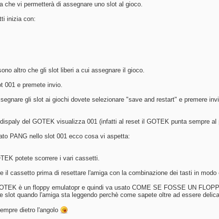
a che vi permetterà di assegnare uno slot al gioco.
i inizia con:
ono altro che gli slot liberi a cui assegnare il gioco.
ot 001 e premete invio.
segnare gli slot ai giochi dovete selezionare "save and restart" e premere invio
il dispaly del GOTEK visualizza 001 (infatti al reset il GOTEK punta sempre al
to PANG nello slot 001 ecco cosa vi aspetta:
TEK potete scorrere i vari cassetti.
e il cassetto prima di resettare l'amiga con la combinazione dei tasti in modo ch
 GOTEK è un floppy emulatopr e quindi va usato COME SE FOSSE UN FLOPPY p
re slot quando l'amiga sta leggendo perchè come sapete oltre ad essere delic
sempre dietro l'angolo