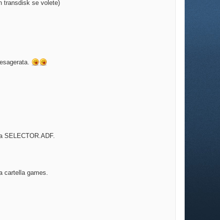
n transdisk se volete)
 esagerata.
ramma SELECTOR.ADF.
a cartella games.