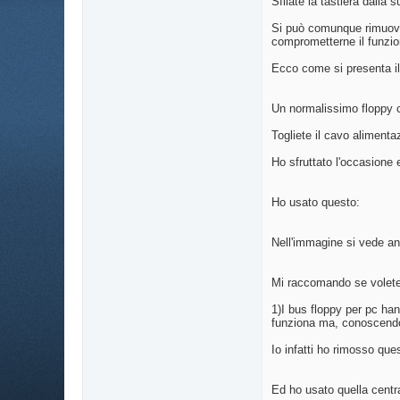
Sfilate la tastiera dalla 
Si può comunque rimuover
comprometterne il funzio
Ecco come si presenta il
Un normalissimo floppy 
Togliete il cavo alimentaz
Ho sfruttato l'occasione 
Ho usato questo:
Nell'immagine si vede an
Mi raccomando se volete 
1)I bus floppy per pc han
funziona ma, conoscendo 
Io infatti ho rimosso que
Ed ho usato quella centr