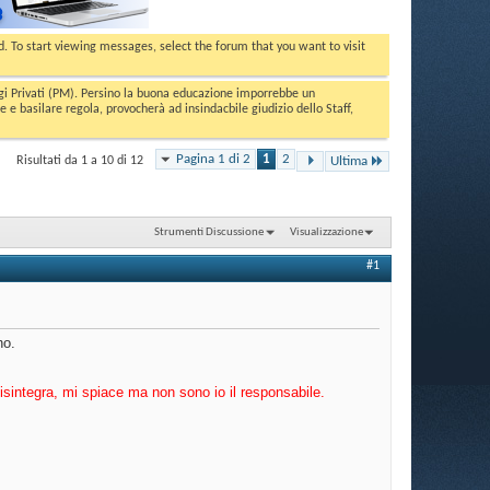
ed. To start viewing messages, select the forum that you want to visit
aggi Privati (PM). Persino la buona educazione imporrebbe un
basilare regola, provocherà ad insindacbile giudizio dello Staff,
Pagina 1 di 2
1
2
Risultati da 1 a 10 di 12
Ultima
Strumenti Discussione
Visualizzazione
#1
no.
sintegra, mi spiace ma non sono io il responsabile.