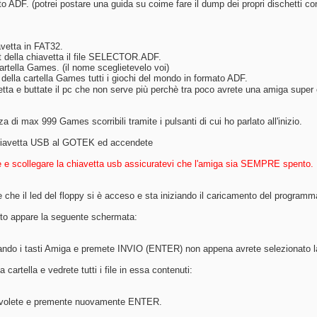
o ADF. (potrei postare una guida su coime fare il dump dei propri dischetti co
avetta in FAT32.
t della chiavetta il file SELECTOR.ADF.
artella Games. (il nome sceglietevelo voi)
o della cartella Games tutti i giochi del mondo in formato ADF.
etta e buttate il pc che non serve più perchè tra poco avrete una amiga super
di max 999 Games scorribili tramite i pulsanti di cui ho parlato all'inizio.
chiavetta USB al GOTEK ed accendete
 e scollegare la chiavetta usb assicuratevi che l'amiga sia SEMPRE spento.
e che il led del floppy si è acceso e sta iniziando il caricamento del prog
nto appare la seguente schermata:
ndo i tasti Amiga e premete INVIO (ENTER) non appena avrete selezionato l
 cartella e vedrete tutti i file in essa contenuti:
e volete e premente nuovamente ENTER.