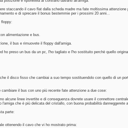
sua posizione e riponetela al contrario davanti all'amiga.
e staccando il cavo flat dalla scheda madre ma fate moltissima attenzione perc
namento e di sprecare il bonus bestemmie per i prossimi 20 anni...
 floppy:
con alimentazione e bus.
ione, il bus e rimuovete il floppy dall'amiga.
ed ho preso un bus da un pc, l'ho tagliato e l'ho sostituito perchè quello origi
che il disco fisso che cambiai a suo tempo sostituendolo con quello di un port
cambiare il bus con uno più recente fate attenzione a due cose:
no alcune linee invertite e di conseguenza dovrete usare il connettore central
l'amiga che è più delicata del cristallo, con buona probabilità danneggerete
sta parte:
ale ottenendo il cavo che vi ho mostrato prima: