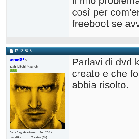
Il mio problema
così per com'e
freeboot se avv
17-12-2016
Parlavi di dvd 
zeruel85
Yeah, bitch! Magnets!
creato e che fo
abbia risolto.
Data Registrazione
Sep 2014
Località
Treviso (TV)