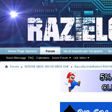
Home Page Sponsor
Forum
Vai al negozio per l'acquisto
Se
Nuovi Messaggi
FAQ
Calendario
Azioni Forum
Link Veloci
Forum
SEZIONE XBOX 360 ED XBOX ONE
Raccolta installazioni RGH X