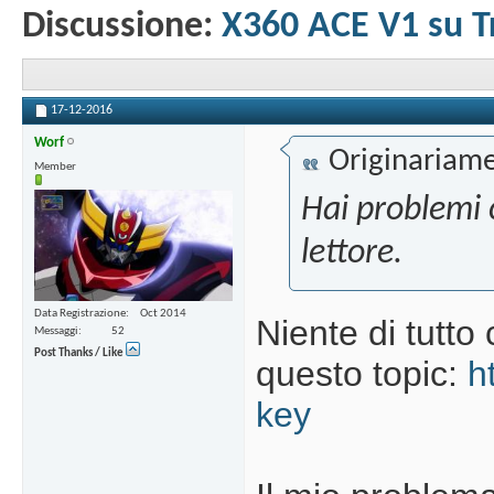
Discussione:
X360 ACE V1 su T
17-12-2016
Worf
Originariame
Member
Hai problemi c
lettore.
Data Registrazione
Oct 2014
Niente di tutto
Messaggi
52
Post Thanks / Like
questo topic:
h
key