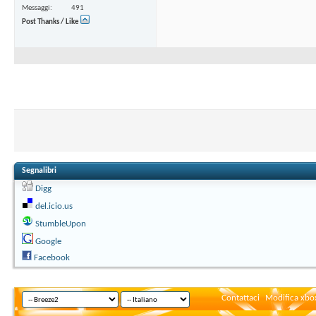
Messaggi
491
Post Thanks / Like
Segnalibri
Digg
del.icio.us
StumbleUpon
Google
Facebook
Contattaci
Modifica xbox